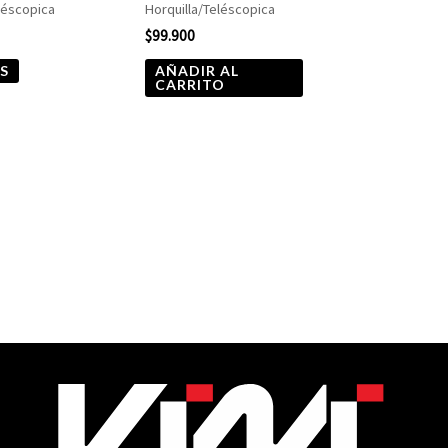
léscopica
Horquilla/Teléscopica
$
99.900
S
AÑADIR AL
CARRITO