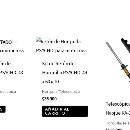
TADO
én de
Kit de Retén de
 PSYCHIC 43
Horquilla PSYCHIC 49
5
x 60 x 10
léscopica
Horquilla/Teléscopica
$
36.900
Telescópic
S
AÑADIR AL
Haojue KA-
CARRITO
Horquilla/Tel