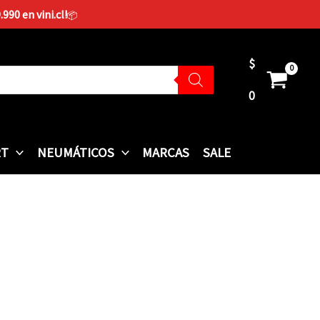
90 en vini.cl!
📦
$
0
RT
NEUMÁTICOS
MARCAS
SALE