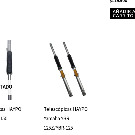
$
119.900
AÑADIR 
CARRITO
TADO
cas HAYPO
Telescópicas HAYPO
150
Yamaha YBR-
125Z/YBR-125