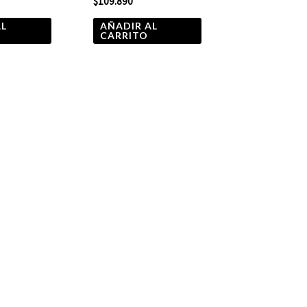
$
109.890
AL
AÑADIR AL
CARRITO