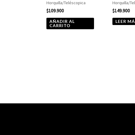
Horquilla/Teléscopica
Horquilla/Te
$
109.900
$
149.900
AÑADIR AL
LEER MÁ
CARRITO