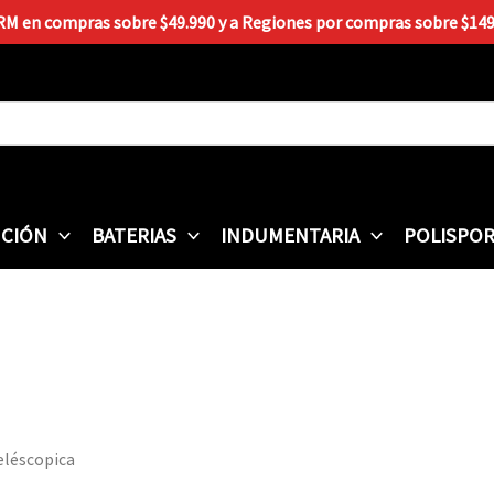
 RM en compras sobre $49.990 y a Regiones por compras sobre $149.9
CIÓN
BATERIAS
INDUMENTARIA
POLISPO
eléscopica