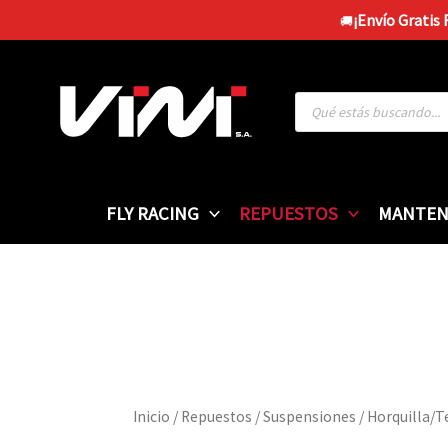
Ir
¡Envío Gratis
🚚
al
contenido
Búsqueda
de
productos
FLY RACING
REPUESTOS
MANTEN
Inicio
/
Repuestos
/
Suspensiones
/ Horquilla/T