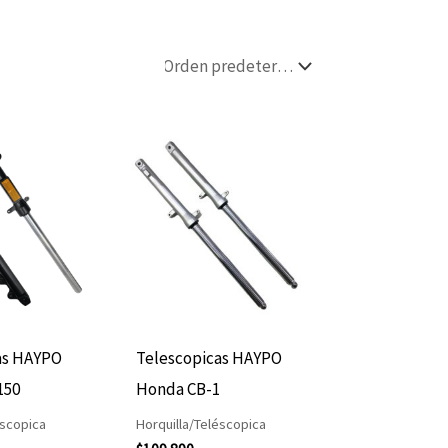
as HAYPO
Telescopicas HAYPO
150
Honda CB-1
éscopica
Horquilla/Teléscopica