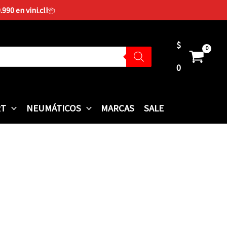
90 en vini.cl!
📦
$
0
RT
NEUMÁTICOS
MARCAS
SALE