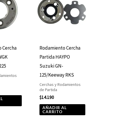
 Cercha
Rodamiento Cercha
 WGK
Partida HAYPO
225
Suzuki GN-
125/Keeway RKS
damientos
Cerchas y Rodamientos
de Partida
$
14.190
AL
AÑADIR AL
CARRITO