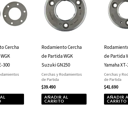
o Cercha
Rodamiento Cercha
Rodamiento
a WGK
de Partida WGK
de Partida
E-300
Suzuki GN250
Yamaha XT-
odamientos
Cerchas y Rodamientos
Cerchas y Ro
de Partida
de Partida
$
39.490
$
41.690
 AL
AÑADIR AL
AÑADIR 
O
CARRITO
CARRITO