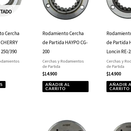
TADO
o Cercha
Rodamiento Cercha
Rodamiento
a CHERRY
de Partida HAYPO CG-
de Partida
250/390
200
Loncin RE-2
odamientos
Cerchas y Rodamientos
Cerchas y Ro
de Partida
de Partida
$
14.900
$
14.900
S
AÑADIR AL
AÑADIR 
CARRITO
CARRITO