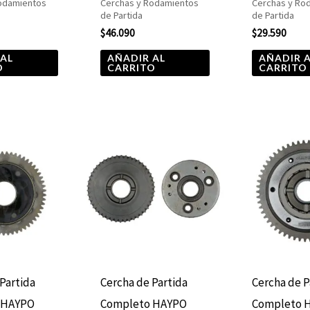
odamientos
Cerchas y Rodamientos
Cerchas y Ro
de Partida
de Partida
$
46.090
$
29.590
 AL
AÑADIR AL
AÑADIR 
O
CARRITO
CARRITO
Partida
Cercha de Partida
Cercha de P
 HAYPO
Completo HAYPO
Completo H