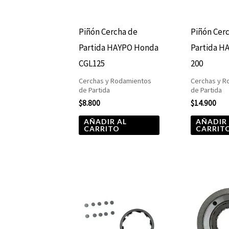
Piñón Cercha de
Piñón Cer
Partida HAYPO Honda
Partida H
CGL125
200
Cerchas y Rodamientos
Cerchas y R
de Partida
de Partida
$
8.800
$
14.900
AÑADIR AL
AÑADIR
CARRITO
CARRIT