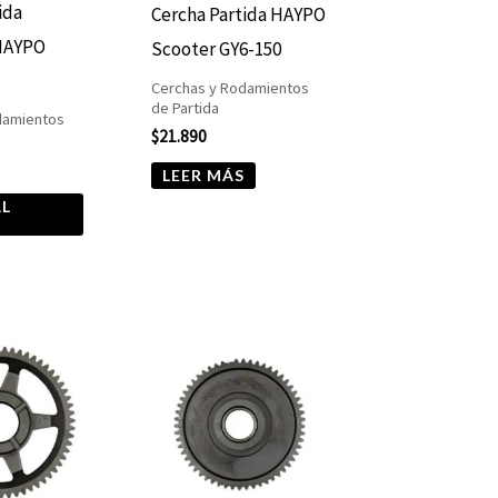
ida
Cercha Partida HAYPO
HAYPO
Scooter GY6-150
Cerchas y Rodamientos
de Partida
damientos
$
21.890
LEER MÁS
AL