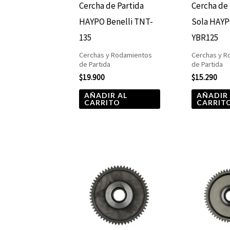
Cercha de Partida
Cercha de 
HAYPO Benelli TNT-
Sola HAY
135
YBR125
Cerchas y Rodamientos
Cerchas y R
de Partida
de Partida
$
19.900
$
15.290
AÑADIR AL
AÑADIR
CARRITO
CARRIT