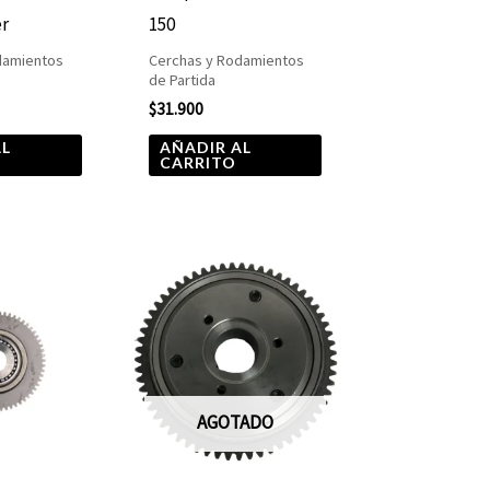
er
150
damientos
Cerchas y Rodamientos
de Partida
$
31.900
AL
AÑADIR AL
CARRITO
AGOTADO