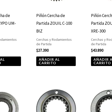
cha de
Piñón Cercha de
Piñón Cerc
AYPO UM-
Partida ZOUIL C-100
Partida ZO
BIZ
XRE-300
odamientos
Cerchas y Rodamientos
Cerchas y Ro
de Partida
de Partida
$
27.390
$
43.890
 AL
AÑADIR AL
AÑADIR 
O
CARRITO
CARRITO