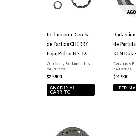
AGO
Rodamiento Cercha
Rodamient
de Partida CHERRY
de Partid
Bajaj Pulsar NS-125
KTM Duke 
Cerchas y Rodamientos
Cerchas y R
de Partida
de Partida
$
29.900
$
91.900
AÑADIR AL
LEER MÁ
CARRITO