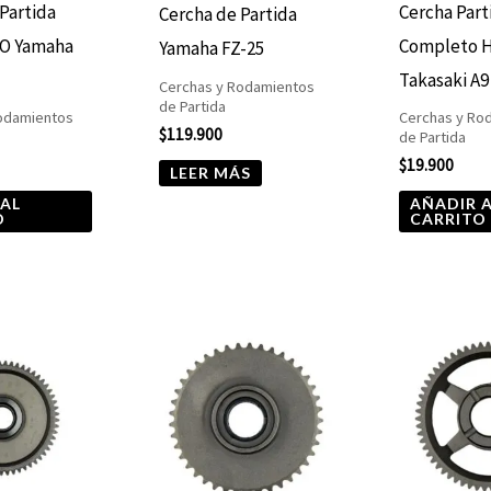
Partida
Cercha Part
Cercha de Partida
PO Yamaha
Completo 
Yamaha FZ-25
Takasaki A9
Cerchas y Rodamientos
de Partida
odamientos
Cerchas y Ro
$
119.900
de Partida
$
19.900
LEER MÁS
 AL
AÑADIR 
O
CARRITO