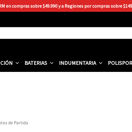
 RM en compras sobre $49.990 y a Regiones por compras sobre $149.9
CIÓN
BATERIAS
INDUMENTARIA
POLISPO
tos de Partida