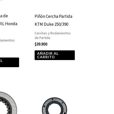
ha de
Piñón Cercha Partida
UIL Honda
KTM Duke 250/390
Cerchas y Rodamientos
de Partida
damientos
$
39.900
AÑADIR AL
CARRITO
AL