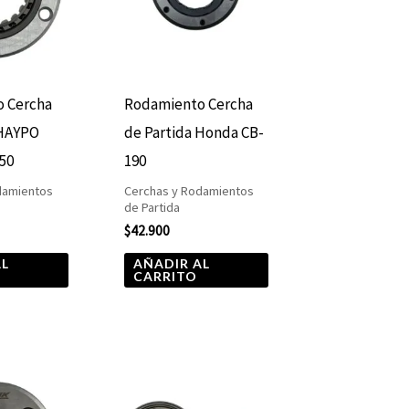
 Cercha
Rodamiento Cercha
 HAYPO
de Partida Honda CB-
50
190
damientos
Cerchas y Rodamientos
de Partida
$
42.900
AL
AÑADIR AL
CARRITO