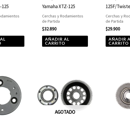
-125
Yamaha XTZ-125
125F/Twist
odamientos
Cerchas y Rodamientos
Cerchas y Ro
de Partida
de Partida
$
32.890
$
29.900
 AL
AÑADIR AL
AÑADIR 
O
CARRITO
CARRITO
AGOTADO