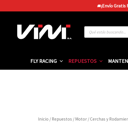
Ir
¡Envío Gratis
🚚
al
contenido
Búsqueda
de
productos
FLY RACING
REPUESTOS
MANTEN
Inicio
/
Repuestos
/
Motor
/ Cerchas y Rodamien