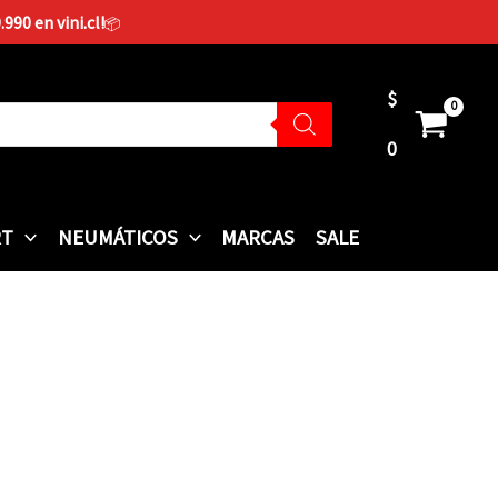
90 en vini.cl!
📦
$
0
RT
NEUMÁTICOS
MARCAS
SALE