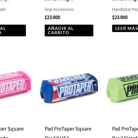
ads
Grip Accesorios
Handlebar Pa
$
23.900
$
23.900
 AL
AÑADIR AL
LEER MÁ
O
CARRITO
per Square
Pad ProTaper Square
Pad ProTap