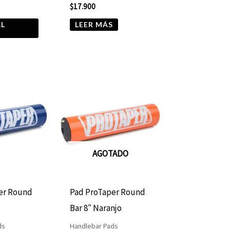
$
17.900
AL
LEER MÁS
AGOTADO
er Round
Pad ProTaper Round
Bar 8″ Naranjo
ds
Handlebar Pads