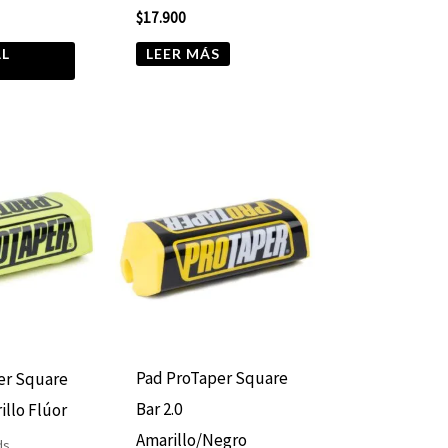
$
17.900
AL
LEER MÁS
Pad ProTaper Square
er Square
Bar 2.0
illo Flúor
Amarillo/Negro
ds