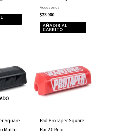
Accesorios
$
23.900
AL
AÑADIR AL
CARRITO
TADO
er Square
Pad ProTaper Square
ro Matte
Bar 2.0 Rojo