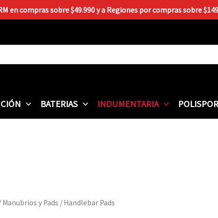
 RM en compras sobre $49.990 y a Regiones por compras sobre $149.9
CIÓN
BATERIAS
INDUMENTARIA
POLISPO
/
Manubrios y Pads
/ Handlebar Pads