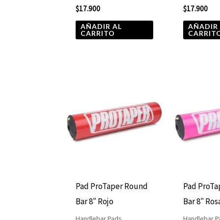
$
17.900
$
17.900
AÑADIR AL
AÑADIR
CARRITO
CARRIT
Pad ProTaper Round
Pad ProTa
Bar 8″ Rojo
Bar 8″ Ro
Handlebar Pads
Handlebar P