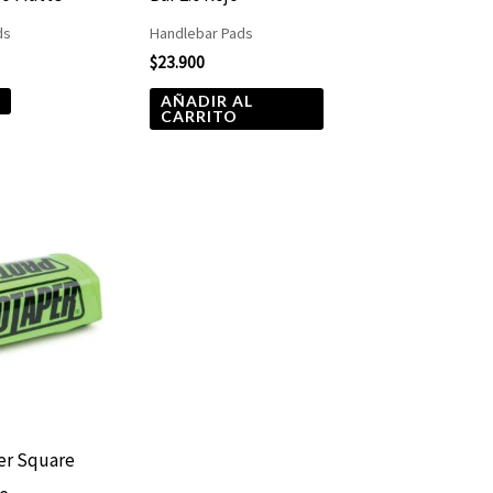
ds
Handlebar Pads
$
23.900
S
AÑADIR AL
CARRITO
er Square