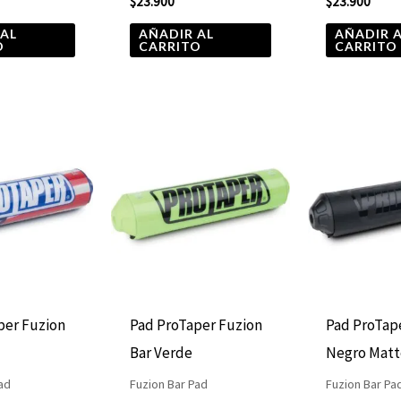
$
23.900
$
23.900
 AL
AÑADIR AL
AÑADIR 
O
CARRITO
CARRITO
per Fuzion
Pad ProTaper Fuzion
Pad ProTap
Bar Verde
Negro Matt
ad
Fuzion Bar Pad
Fuzion Bar Pa