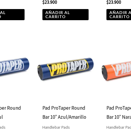
$
23.900
$
23.900
 AL
AÑADIR AL
AÑADIR 
O
CARRITO
CARRITO
per Round
Pad ProTaper Round
Pad ProTap
ul
Bar 10″ Azul/Amarillo
Bar 10″ Nar
ads
Handlebar Pads
Handlebar Pa