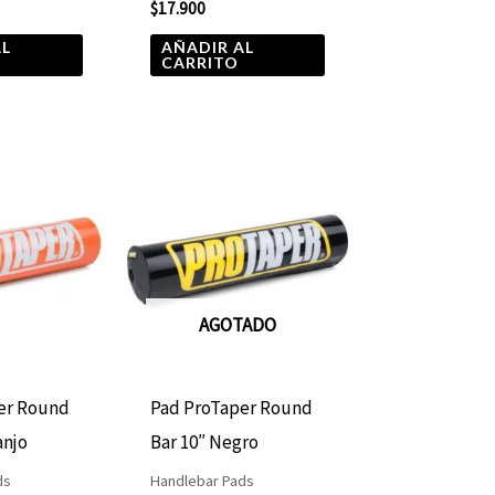
$
17.900
AL
AÑADIR AL
CARRITO
AGOTADO
er Round
Pad ProTaper Round
anjo
Bar 10″ Negro
ds
Handlebar Pads