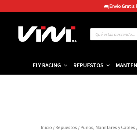
Ir
¡Envío Gratis
🚚
al
contenido
Búsqueda
de
productos
FLY RACING
REPUESTOS
MANTEN
Inicio
/
Repuestos
/
Puños, Manillares y Cables