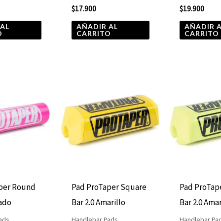
$
17.900
$
19.900
 AL
AÑADIR AL
AÑADIR 
O
CARRITO
CARRITO
per Round
Pad ProTaper Square
Pad ProTap
sado
Bar 2.0 Amarillo
Bar 2.0 Amar
ads
Handlebar Pads
Handlebar Pa