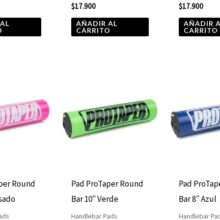
$
17.900
$
17.900
 AL
AÑADIR AL
AÑADIR 
O
CARRITO
CARRITO
per Round
Pad ProTaper Round
Pad ProTap
osado
Bar 10″ Verde
Bar 8″ Azul
ads
Handlebar Pads
Handlebar Pa