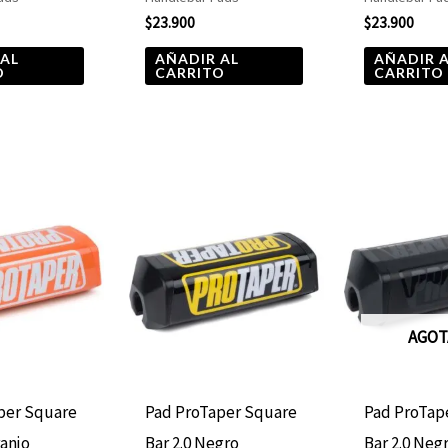
$
23.900
$
23.900
 AL
AÑADIR AL
AÑADIR 
O
CARRITO
CARRITO
AGO
per Square
Pad ProTaper Square
Pad ProTap
ranjo
Bar 2.0 Negro
Bar 2.0 Neg