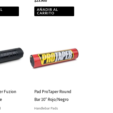
$
23.900
AL
AÑADIR AL
CARRITO
er Fuzion
Pad ProTaper Round
e
Bar 10″ Rojo/Negro
d
Handlebar Pads