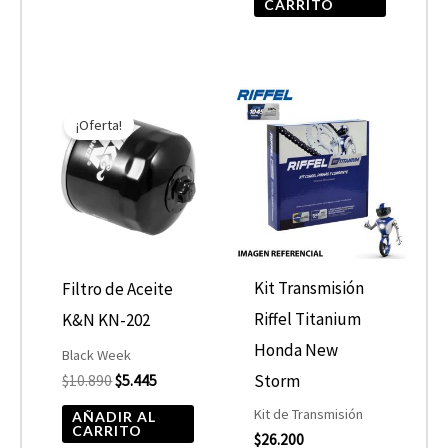
CARRITO
El
El
precio
precio
¡Oferta!
original
actual
era:
es:
$10.890.
$5.445.
Kit Transmisión
Filtro de Aceite
Riffel Titanium
K&N KN-202
Honda New
Black Week
Storm
$
10.890
$
5.445
Kit de Transmisión
AÑADIR AL
CARRITO
$
26.200