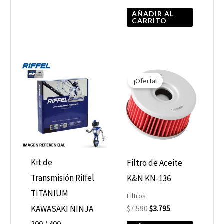
AÑADIR AL
CARRITO
El
El
precio
precio
¡Oferta!
original
actual
era:
es:
$7.590.
$3.795.
Kit de
Filtro de Aceite
Transmisión Riffel
K&N KN-136
TITANIUM
Filtros
KAWASAKI NINJA
$
7.590
$
3.795