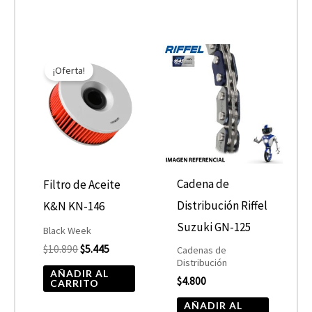
El
El
precio
precio
¡Oferta!
original
actual
era:
es:
$10.890.
$5.445.
Cadena de
Filtro de Aceite
Distribución Riffel
K&N KN-146
Suzuki GN-125
Black Week
$
10.890
$
5.445
Cadenas de
Distribución
AÑADIR AL
$
4.800
CARRITO
AÑADIR AL