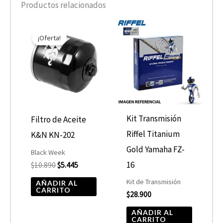
Productos relacionados
El
El
precio
precio
¡Oferta!
original
actual
era:
es:
$10.890.
$5.445.
Kit Transmisión
Filtro de Aceite
Riffel Titanium
K&N KN-202
Gold Yamaha FZ-
Black Week
16
$
10.890
$
5.445
Kit de Transmisión
AÑADIR AL
CARRITO
$
28.900
AÑADIR AL
CARRITO