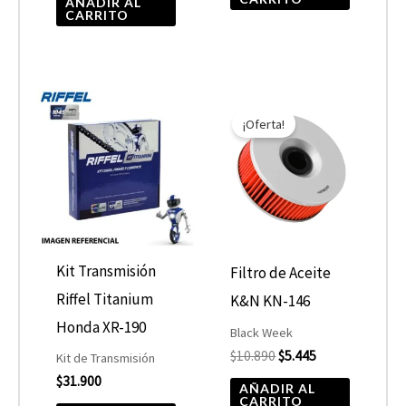
AÑADIR AL
CARRITO
El
El
precio
precio
¡Oferta!
original
actual
era:
es:
$10.890.
$5.445.
Kit Transmisión
Filtro de Aceite
Riffel Titanium
K&N KN-146
Honda XR-190
Black Week
$
10.890
$
5.445
Kit de Transmisión
$
31.900
AÑADIR AL
CARRITO