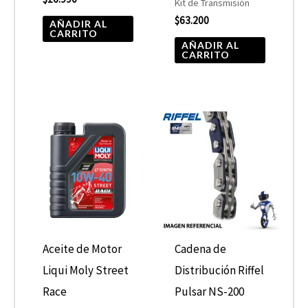
Kit de Transmisión
$
63.200
AÑADIR AL
CARRITO
AÑADIR AL
CARRITO
Rango
Este
de
producto
precios:
desde
tiene
$19.990
hasta
múltiples
$21.900
variantes.
Las
opciones
Aceite de Motor
Cadena de
se
Liqui Moly Street
Distribución Riffel
pueden
Race
Pulsar NS-200