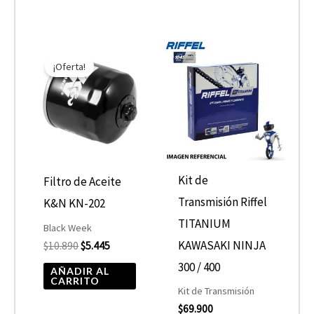
El
El
precio
precio
¡Oferta!
original
actual
era:
es:
$10.890.
$5.445.
Kit de
Filtro de Aceite
Transmisión Riffel
K&N KN-202
TITANIUM
Black Week
KAWASAKI NINJA
$
10.890
$
5.445
300 / 400
AÑADIR AL
CARRITO
Kit de Transmisión
$
69.900