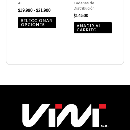
elegir
4T
Cadenas de
Distribución
$
19.990
-
$
21.900
en
$
14.500
la
SELECCIONAR
OPCIONES
AÑADIR AL
página
CARRITO
de
producto