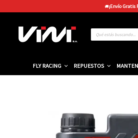
Ir
¡Envío Gratis
🚚
al
contenido
Búsqueda
de
productos
FLY RACING
REPUESTOS
MANTEN