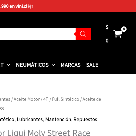
90 en vini.cl!
📦
$
0
RT
NEUMÁTICOS
MARCAS
SALE
antes
/
Aceite Motor
/
4T
/
Full Sintético
/ Aceite de
Rango
ace
de
ntético
,
Lubricantes
,
Mantención
,
Repuestos
precios:
r Liqui Moly Street Race