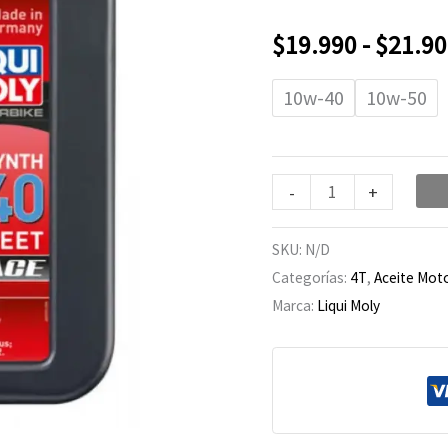
Moly
Street
$
19.990
-
$
21.90
Race
cantidad
10w-40
10w-50
-
+
SKU:
N/D
Categorías:
4T
,
Aceite Mot
Marca:
Liqui Moly