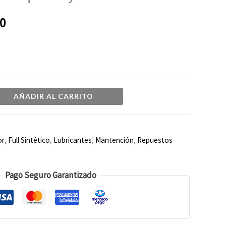
desde
0
$19.990
hasta
$21.900
AÑADIR AL CARRITO
or
,
Full Sintético
,
Lubricantes
,
Mantención
,
Repuestos
Pago Seguro Garantizado