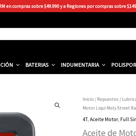
 RM en compras sobre $49.990 y a Regiones por compras sobre $149.9
CIÓN
BATERIAS
INDUMENTARIA
POLISPO
Aceite
Inicio
/
Repuestos
/
Lubric
de
Motor Liqui Moly Street R
Motor
4T
,
Aceite Motor
,
Full Si
Liqui
Aceite de Moto