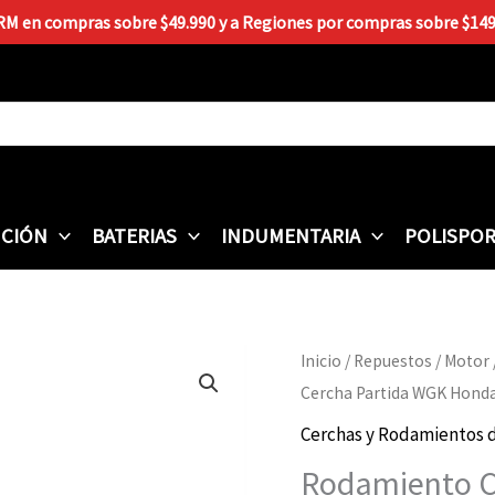
 RM en compras sobre $49.990 y a Regiones por compras sobre $149.9
CIÓN
BATERIAS
INDUMENTARIA
POLISPO
Rodamiento
Inicio
/
Repuestos
/
Motor
Cercha
Cercha Partida WGK Hond
Partida
Cerchas y Rodamientos d
WGK
Rodamiento C