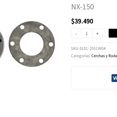
Honda
NX-150
NX-
150
$
39.490
cantidad
-
+
SKU:
0101-2551WGK
Categorías:
Cerchas y Roda