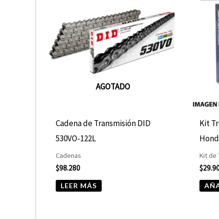
AGOTADO
Cadena de Transmisión DID
Kit T
530VO-122L
Hond
Cadenas
Kit de
$
98.280
$
29.9
LEER MÁS
AÑA