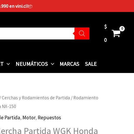
90 en vini.cl!
📦
$
0
RT
NEUMÁTICOS
MARCAS
SALE
/
Cerchas y Rodamientos de Partida
/ Rodamiento
a NX-150
e Partida
,
Motor
,
Repuestos
ercha Partida WGK Honda