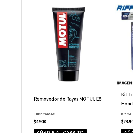
Kit T
Removedor de Rayas MOTUL E8
Hond
Lubricantes
Kit de
$
4.900
$
28.9
AÑADIR AL CARRITO
AÑA