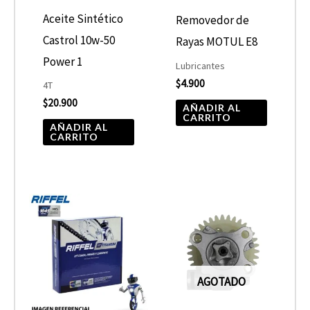
Aceite Sintético
Removedor de
Castrol 10w-50
Rayas MOTUL E8
Power 1
Lubricantes
$
4.900
4T
$
20.900
AÑADIR AL
CARRITO
AÑADIR AL
CARRITO
AGOTADO