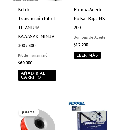
Kit de
Bomba Aceite
Transmisión Riffel
Pulsar Bajaj NS-
TITANIUM
200
KAWASAKI NINJA
Bombas de Aceite
$
12.200
300 / 400
LEER MÁS
Kit de Transmisión
$
69.900
AÑADIR AL
CARRITO
El
El
precio
precio
¡Oferta!
original
actual
era:
es:
$10.890.
$5.445.