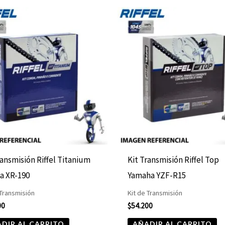
ransmisión Riffel Titanium
Kit Transmisión Riffel Top
a XR-190
Yamaha YZF-R15
 Transmisión
Kit de Transmisión
00
$
54.200
DIR AL CARRITO
AÑADIR AL CARRITO