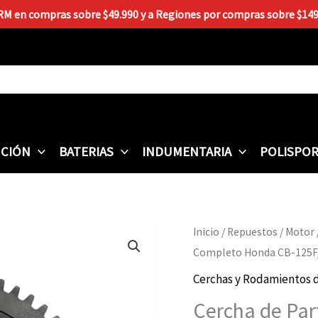
 RM en compras sobre $49.990 y a Regiones por compras sobre $149.9
CIÓN
BATERIAS
INDUMENTARIA
POLISPO
Cercha
Inicio
/
Repuestos
/
Motor
de
Completo Honda CB-125F
Partida
Cerchas y Rodamientos d
Completo
Cercha de Pa