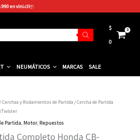
90 en vini.cl!
📦
$
0
RT
NEUMÁTICOS
MARCAS
SALE
/
Cerchas y Rodamientos de Partida
/ Cercha de Partida
/Twister
e Partida
,
Motor
,
Repuestos
rtida Completo Honda CB-