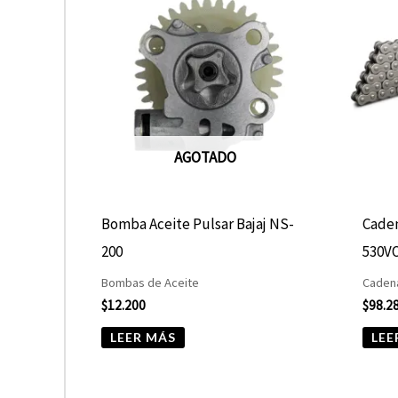
AGOTADO
Bomba Aceite Pulsar Bajaj NS-
Caden
200
530V
Bombas de Aceite
Caden
$
12.200
$
98.2
LEER MÁS
LEE