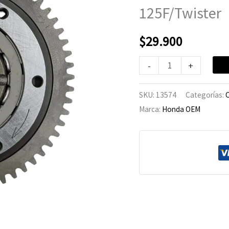
Honda
125F/Twister
CB-
125F/Twister
$
29.900
cantidad
-
+
SKU:
13574
Categorías:
C
Marca:
Honda OEM