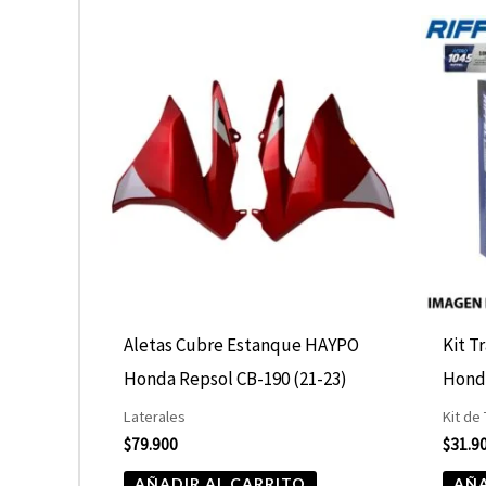
Aletas Cubre Estanque HAYPO
Kit T
Honda Repsol CB-190 (21-23)
Hond
Laterales
Kit de
$
79.900
$
31.9
AÑADIR AL CARRITO
AÑA