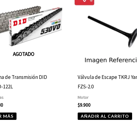
AGOTADO
a de Transmisión DID
Válvula de Escape TKRJ Y
O-122L
FZS-2.0
as
Motor
80
$
9.900
R MÁS
AÑADIR AL CARRITO