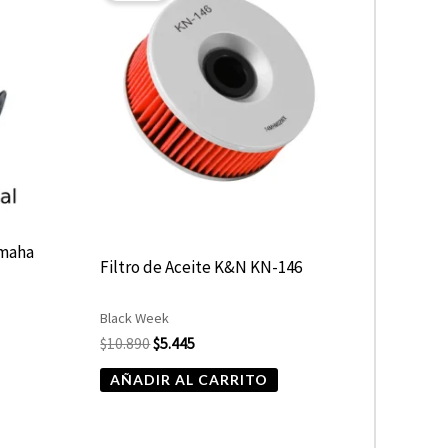
era:
es:
$10.890.
$5.445.
amaha
Filtro de Aceite K&N KN-146
Black Week
$
10.890
$
5.445
AÑADIR AL CARRITO