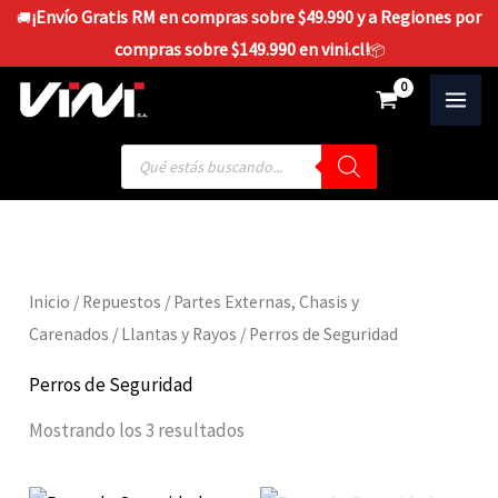
Ir
¡Envío Gratis RM en compras sobre $49.990 y a Regiones por
🚚
al
compras sobre $149.990 en vini.cl!
📦
contenido
$
0
Búsqueda
de
productos
Inicio
/
Repuestos
/
Partes Externas, Chasis y
Carenados
/
Llantas y Rayos
/ Perros de Seguridad
Perros de Seguridad
Mostrando los 3 resultados