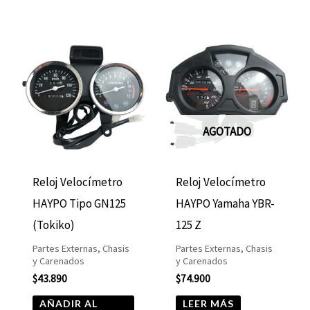
AGOTADO
Reloj Velocímetro
Reloj Velocímetro
HAYPO Tipo GN125
HAYPO Yamaha YBR-
(Tokiko)
125 Z
Partes Externas, Chasis
Partes Externas, Chasis
y Carenados
y Carenados
$
43.890
$
74.900
AÑADIR AL
LEER MÁS