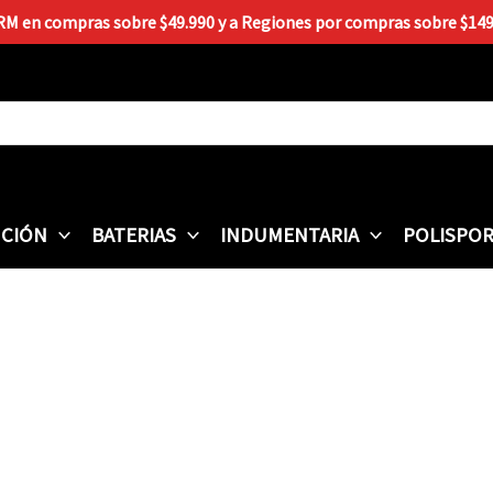
 RM en compras sobre $49.990 y a Regiones por compras sobre $149.9
CIÓN
BATERIAS
INDUMENTARIA
POLISPO