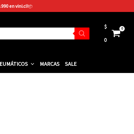
90 en vini.cl!
📦
$
0
EUMÁTICOS
MARCAS
SALE