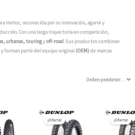
ra motos, reconocida por su innovación, agarre y
ducción. Con una larga trayectoria en competición,
s, urbanas, touring
y
off-road.
Sus productos combinan
y forman parte del equipo original
(OEM)
de marcas
Rango
El
El
El
Este
de
precio
precio
prec
¡Oferta!
¡Oferta!
producto
precios:
original
actual
origi
desde
era:
es:
era:
tiene
$99.900
$104.900.
$94.900.
$91.