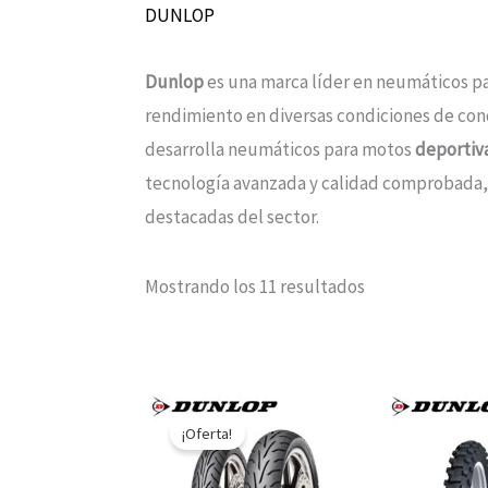
DUNLOP
Dunlop
es una marca líder en neumáticos pa
rendimiento en diversas condiciones de con
desarrolla neumáticos para motos
deportiva
tecnología avanzada y calidad comprobada, 
destacadas del sector.
Mostrando los 11 resultados
Rango
Este
de
¡Oferta!
producto
precios:
desde
tiene
$90.900