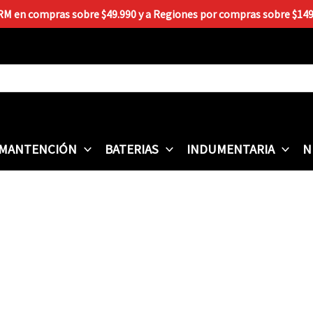
 RM en compras sobre $49.990 y a Regiones por compras sobre $149.9
MANTENCIÓN
BATERIAS
INDUMENTARIA
N