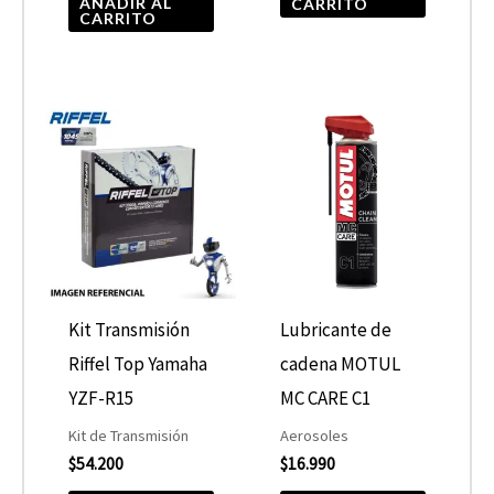
AÑADIR AL
CARRITO
CARRITO
Kit Transmisión
Lubricante de
Riffel Top Yamaha
cadena MOTUL
YZF-R15
MC CARE C1
Kit de Transmisión
Aerosoles
$
54.200
$
16.990