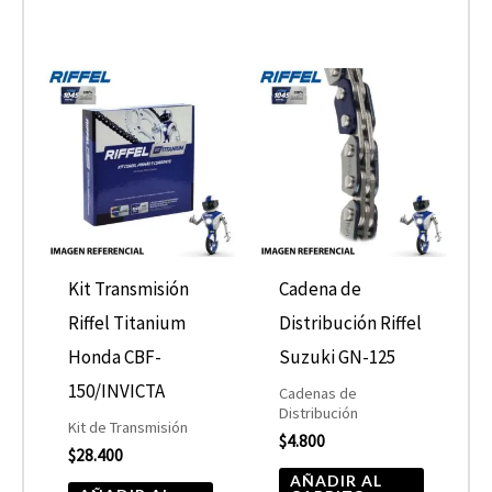
producto
Kit Transmisión
Cadena de
Riffel Titanium
Distribución Riffel
Honda CBF-
Suzuki GN-125
150/INVICTA
Cadenas de
Distribución
Kit de Transmisión
$
4.800
$
28.400
AÑADIR AL