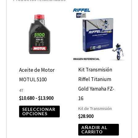
Rango
Este
de
producto
precios:
desde
tiene
$10.680
hasta
múltiples
$13.900
variantes.
Las
opciones
Kit Transmisión
Aceite de Motor
se
Riffel Titanium
MOTUL 5100
pueden
Gold Yamaha FZ-
4T
elegir
16
$
10.680
-
$
13.900
en
Kit de Transmisión
SELECCIONAR
OPCIONES
$
28.900
la
página
AÑADIR AL
CARRITO
de