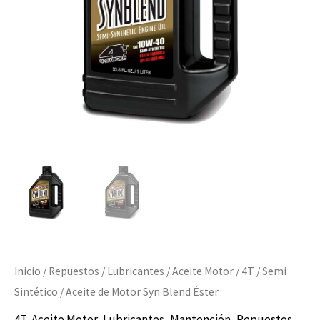
cantidad
Inicio
/
Repuestos
/
Lubricantes
/
Aceite Motor
/
4T
/
Semi
Sintético
/ Aceite de Motor Syn Blend Éster
4T
,
Aceite Motor
,
Lubricantes
,
Mantención
,
Repuestos
,