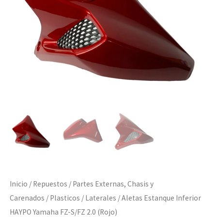
S/FZ
2.0
(Rojo)
cantidad
Inicio
/
Repuestos
/
Partes Externas, Chasis y
Carenados
/
Plasticos
/
Laterales
/ Aletas Estanque Inferior
HAYPO Yamaha FZ-S/FZ 2.0 (Rojo)