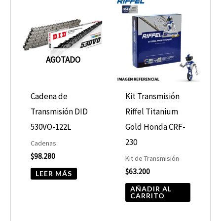
AGOTADO
Cadena de
Kit Transmisión
Transmisión DID
Riffel Titanium
530VO-122L
Gold Honda CRF-
230
Cadenas
$
98.280
Kit de Transmisión
$
63.200
LEER MÁS
AÑADIR AL
CARRITO