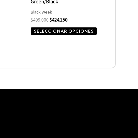
Green/Black
página
Black Week
de
$
499.000
$
424.150
producto
SELECCIONAR OPCIONES