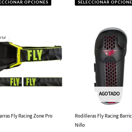
ECCIONAR OPCIONES
SELECCIONAR OPCION
producto
El
El
precio
precio
rta!
original
actual
era:
es:
$69.900.
$55.920.
AGOTADO
arras Fly Racing Zone Pro
Rodilleras Fly Racing Barri
w
Niño