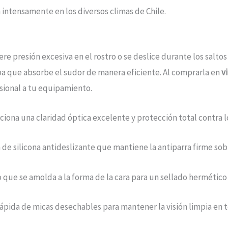
 intensamente en los diversos climas de Chile.
 presión excesiva en el rostro o se deslice durante los saltos 
a que absorbe el sudor de manera eficiente. Al comprarla en
vi
esional a tu equipamiento.
iona una claridad óptica excelente y protección total contra l
de silicona antideslizante que mantiene la antiparra firme sobr
o que se amolda a la forma de la cara para un sellado hermético 
rápida de micas desechables para mantener la visión limpia en t