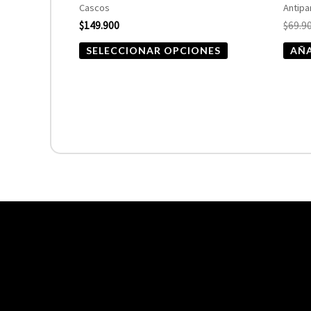
Cascos
Antipa
página
$
149.900
$
69.9
de
SELECCIONAR OPCIONES
AÑA
producto