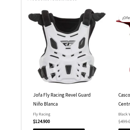
¡Ofe
Jofa Fly Racing Revel Guard
Casco
Niño Blanca
Cent
Fly Racing
Black
$
124.900
$
499.