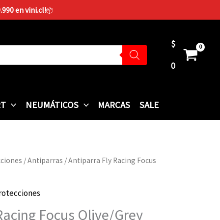
90 en vini.cl!
📦
$
0
RT
NEUMÁTICOS
MARCAS
SALE
cciones
/
Antiparras
/ Antiparra Fly Racing Focus
rotecciones
 Racing Focus Olive/Grey