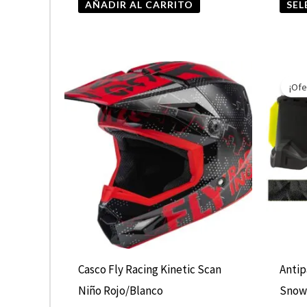
AÑADIR AL CARRITO
SEL
Este
¡Ofe
producto
tiene
múltiples
variantes.
Las
opciones
se
pueden
elegir
Casco Fly Racing Kinetic Scan
Antip
en
Niño Rojo/Blanco
Sno
la