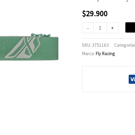
Olive/Grey
cantidad
$
29.900
-
+
SKU:
3751163
Categoría
Marca:
Fly Racing