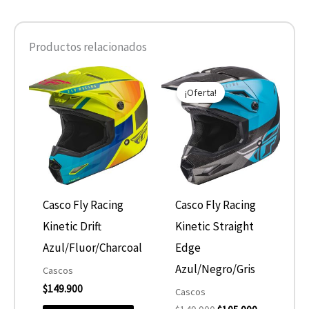
Productos relacionados
El
El
Este
Este
precio
precio
¡Oferta!
producto
product
original
actual
era:
es:
tiene
tiene
$149.900.
$105.000.
múltiples
múltiple
variantes.
variantes
Las
Las
opciones
opcione
Casco Fly Racing
Casco Fly Racing
se
se
Kinetic Drift
Kinetic Straight
pueden
pueden
Azul/Fluor/Charcoal
Edge
elegir
elegir
Azul/Negro/Gris
Cascos
$
149.900
en
en
Cascos