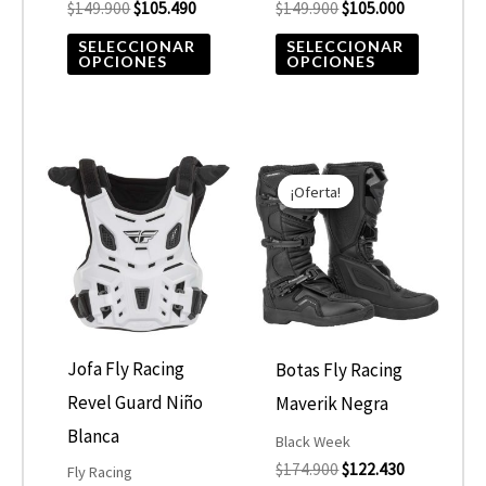
$
149.900
$
105.490
$
149.900
$
105.000
en
en
la
la
SELECCIONAR
SELECCIONAR
OPCIONES
OPCIONES
página
página
de
de
producto
product
El
El
Este
precio
precio
¡Oferta!
product
original
actual
era:
es:
tiene
$174.900.
$122.430.
múltiple
variantes
Las
opcione
Jofa Fly Racing
Botas Fly Racing
se
Revel Guard Niño
Maverik Negra
pueden
Blanca
Black Week
elegir
$
174.900
$
122.430
Fly Racing