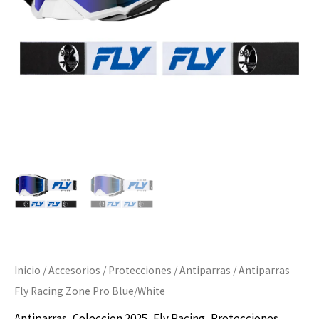
cantidad
Inicio
/
Accesorios
/
Protecciones
/
Antiparras
/ Antiparras
Fly Racing Zone Pro Blue/White
Antiparras
,
Coleccion 2025
,
Fly Racing
,
Protecciones