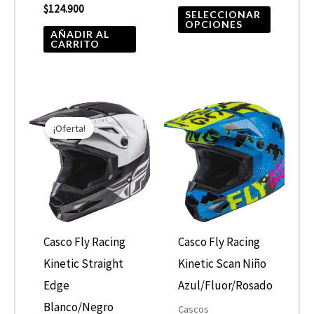
$
124.900
en
SELECCIONAR
OPCIONES
la
AÑADIR AL
CARRITO
página
de
product
El
El
Este
Este
precio
precio
¡Oferta!
producto
product
original
actual
era:
es:
tiene
tiene
$149.900.
$105.000.
múltiples
múltiple
variantes.
variantes
Las
Las
opciones
opcione
Casco Fly Racing
Casco Fly Racing
se
se
Kinetic Straight
Kinetic Scan Niño
pueden
pueden
Edge
Azul/Fluor/Rosado
elegir
elegir
Blanco/Negro
Cascos