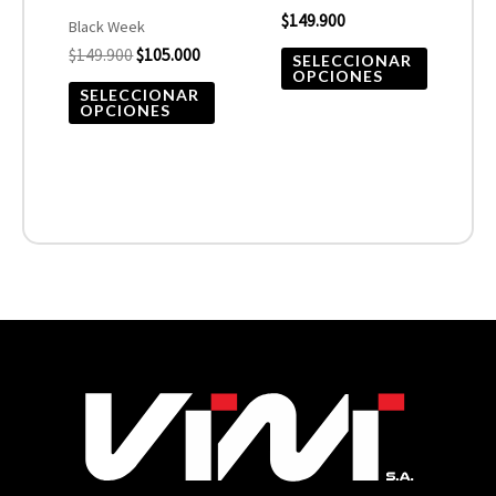
$
149.900
en
en
Black Week
$
149.900
$
105.000
la
la
SELECCIONAR
OPCIONES
página
página
SELECCIONAR
OPCIONES
de
de
producto
product