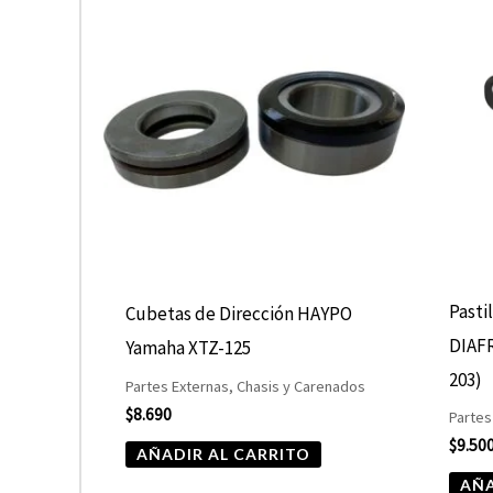
Pasti
Cubetas de Dirección HAYPO
DIAF
Yamaha XTZ-125
203)
Partes Externas, Chasis y Carenados
$
8.690
Partes
$
9.50
AÑADIR AL CARRITO
AÑA