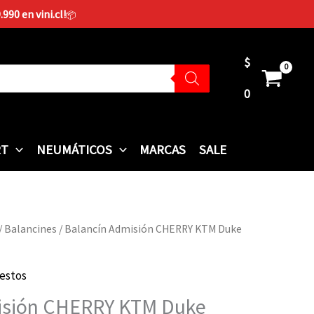
90 en vini.cl!
📦
$
0
RT
NEUMÁTICOS
MARCAS
SALE
/
Balancines
/ Balancín Admisión CHERRY KTM Duke
estos
isión CHERRY KTM Duke