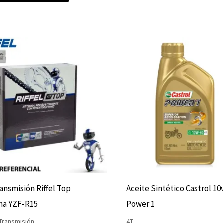
ransmisión Riffel Top
Aceite Sintético Castrol 1
ha YZF-R15
Power 1
 Transmisión
4T