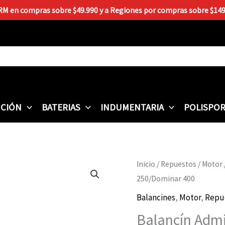
 RM en compras sobre $49.990 y a Regiones por compras sobre $149.9
CIÓN
BATERIAS
INDUMENTARIA
POLISPO
Balancín
Inicio
/
Repuestos
/
Motor
Admisión
250/Dominar 400
CHERRY
Balancines
,
Motor
,
Repu
KTM
Balancín Adm