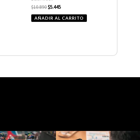
$
10.890
$
5.445
AÑADIR AL CARRITO