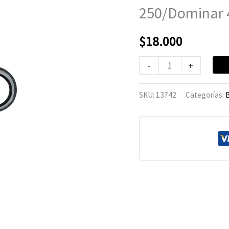
Duke
250/Dominar 
250/Dominar
400
$
18.000
cantidad
-
+
SKU:
13742
Categorías:
B