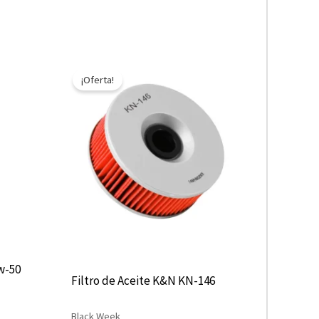
El
El
precio
precio
¡Oferta!
original
actual
era:
es:
$10.890.
$5.445.
0w-50
Filtro de Aceite K&N KN-146
Black Week