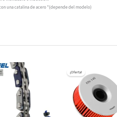
 con una catalina de acero *(depende del modelo)
El
El
precio
precio
¡Oferta!
original
actual
era:
es:
$10.890.
$5.445.