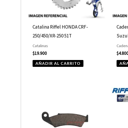
Catalina Riffel HONDA CRF-
Caden
250/450/XR-250 51T
Suzu
Catalinas
Cadena
$
19.900
$
4.80
AÑADIR AL CARRITO
AÑA