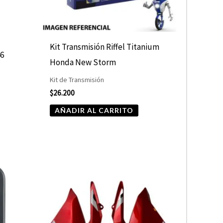
Kit Transmisión Riffel Titanium
46
Honda New Storm
Kit de Transmisión
$
26.200
AÑADIR AL CARRITO
Este
producto
tiene
múltiples
variantes.