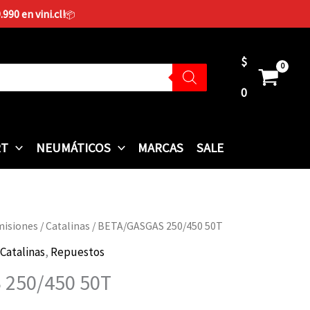
90 en vini.cl!
📦
$
0
RT
NEUMÁTICOS
MARCAS
SALE
misiones
/
Catalinas
/ BETA/GASGAS 250/450 50T
Catalinas
,
Repuestos
250/450 50T