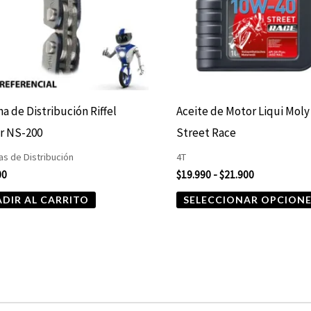
a de Distribución Riffel
Aceite de Motor Liqui Moly
r NS-200
Street Race
s de Distribución
4T
00
$
19.990
-
$
21.900
DIR AL CARRITO
SELECCIONAR OPCION