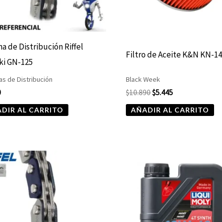
a de Distribución Riffel
Filtro de Aceite K&N KN-1
ki GN-125
s de Distribución
Black Week
0
$
10.890
$
5.445
DIR AL CARRITO
AÑADIR AL CARRITO
Rango
de
precios:
desde
$19.990
hasta
$21.900