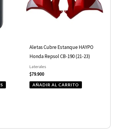
Las
opciones
se
pueden
elegir
Aletas Cubre Estanque HAYPO
en
Honda Repsol CB-190 (21-23)
la
Laterales
página
$
79.900
de
ES
AÑADIR AL CARRITO
producto