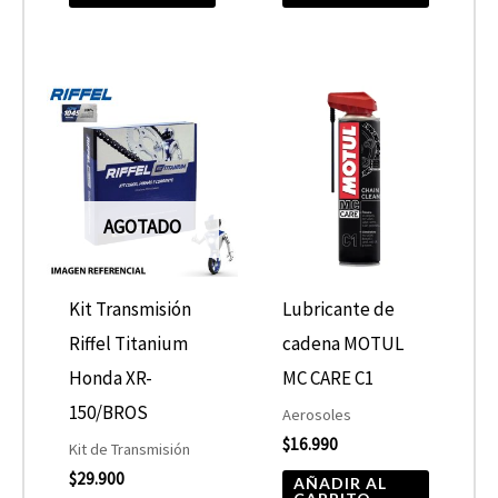
AGOTADO
Kit Transmisión
Lubricante de
Riffel Titanium
cadena MOTUL
Honda XR-
MC CARE C1
150/BROS
Aerosoles
$
16.990
Kit de Transmisión
$
29.900
AÑADIR AL