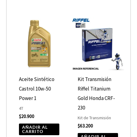
Aceite Sintético
Kit Transmisión
Castrol 10w-50
Riffel Titanium
Power 1
Gold Honda CRF-
230
4T
$
20.900
Kit de Transmisión
$
63.200
AÑADIR AL
CARRITO
AÑADIR AL