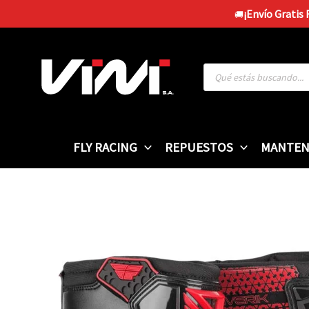
Ir
¡Envío Gratis
🚚
al
contenido
Búsqueda
de
productos
FLY RACING
REPUESTOS
MANTEN