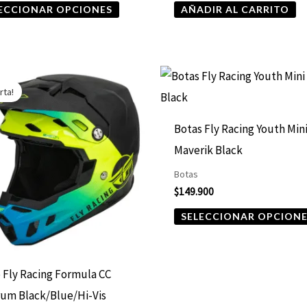
ECCIONAR OPCIONES
AÑADIR AL CARRITO
producto
El
El
Este
precio
precio
rta!
producto
original
actual
era:
es:
tiene
$499.000.
$424.150.
Botas Fly Racing Youth Min
múltiples
Maverik Black
variantes.
Botas
Las
$
149.900
opciones
SELECCIONAR OPCION
se
pueden
elegir
 Fly Racing Formula CC
en
um Black/Blue/Hi-Vis