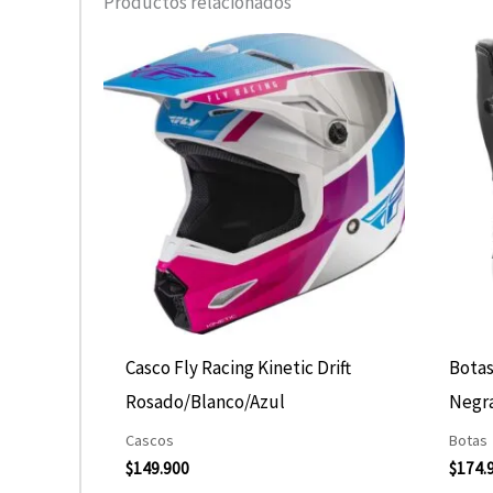
Productos relacionados
Este
producto
tiene
múltiples
variantes.
Las
opciones
se
pueden
elegir
Casco Fly Racing Kinetic Drift
Botas
en
Rosado/Blanco/Azul
Negr
la
Cascos
Botas
página
$
149.900
$
174.
de