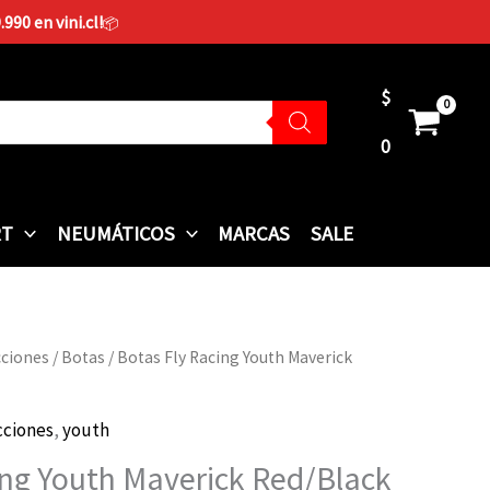
90 en vini.cl!
📦
$
0
RT
NEUMÁTICOS
MARCAS
SALE
cciones
/
Botas
/ Botas Fly Racing Youth Maverick
El
precio
cciones
,
youth
l
actual
ing Youth Maverick Red/Black