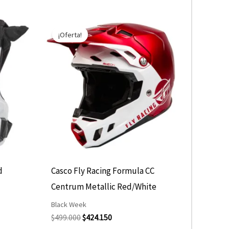
El
El
Este
precio
precio
¡Oferta!
producto
original
actual
era:
es:
tiene
$499.000.
$424.150.
múltiples
variantes.
Las
opciones
se
pueden
elegir
d
Casco Fly Racing Formula CC
en
Centrum Metallic Red/White
la
Black Week
página
$
499.000
$
424.150
de