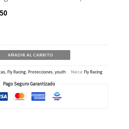
es:
050
00.
$132.050.
AÑADIR AL CARRITO
tas
,
Fly Racing
,
Protecciones
,
youth
Marca:
Fly Racing
Pago Seguro Garantizado