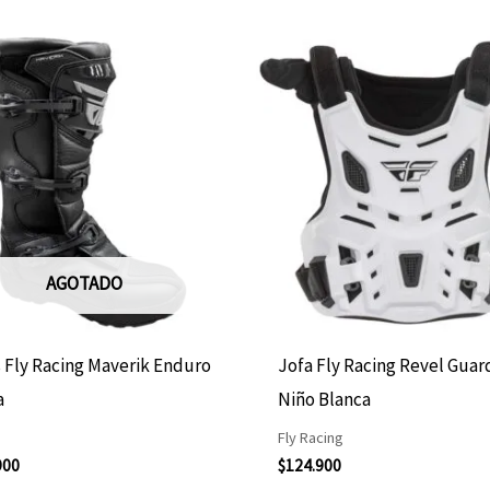
Este
producto
tiene
múltiples
variantes.
Las
opciones
AGOTADO
se
pueden
elegir
 Fly Racing Maverik Enduro
Jofa Fly Racing Revel Guar
en
a
Niño Blanca
la
Fly Racing
página
900
$
124.900
de