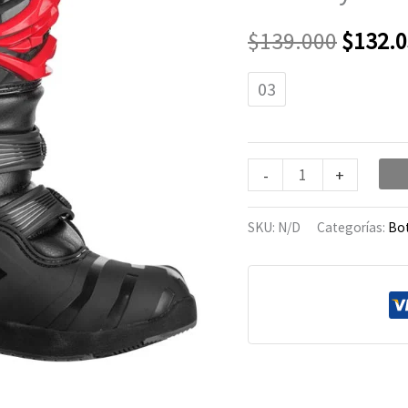
Maverick
era:
Red/Black
$
139.000
$
132.
cantidad
$139.0
03
-
+
SKU:
N/D
Categorías:
Bo