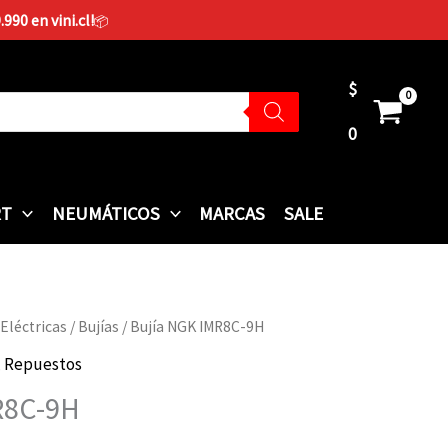
90 en vini.cl!
📦
$
0
RT
NEUMÁTICOS
MARCAS
SALE
 Eléctricas
/
Bujías
/ Bujía NGK IMR8C-9H
,
Repuestos
R8C-9H