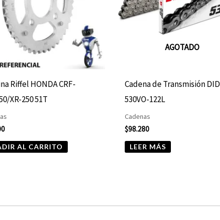
AGOTADO
ina Riffel HONDA CRF-
Cadena de Transmisión DI
50/XR-250 51T
530VO-122L
nas
Cadenas
00
$
98.280
DIR AL CARRITO
LEER MÁS