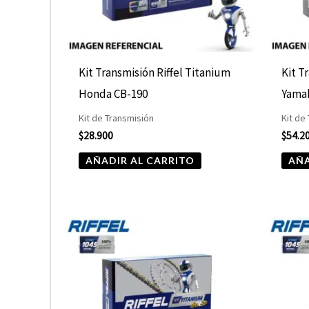
Kit Transmisión Riffel Titanium
Kit T
Honda CB-190
Yama
Kit de Transmisión
Kit de
$
28.900
$
54.2
AÑADIR AL CARRITO
AÑA