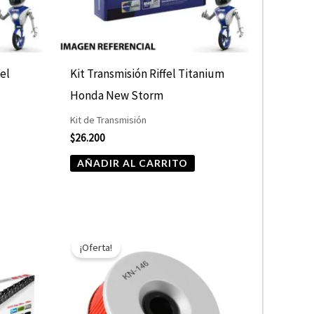
fel
Kit Transmisión Riffel Titanium
Honda New Storm
Kit de Transmisión
$
26.200
AÑADIR AL CARRITO
El
El
precio
precio
¡Oferta!
original
actual
era:
es:
$10.890.
$5.445.