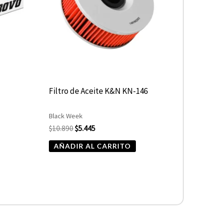
D
Filtro de Aceite K&N KN-146
Black Week
$
10.890
$
5.445
AÑADIR AL CARRITO