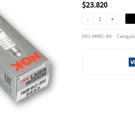
cantidad
$
23.820
-
+
SKU:
IMR8C-9H
Categorí