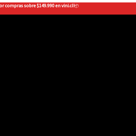
r compras sobre $149.990 en vini.cl!
📦