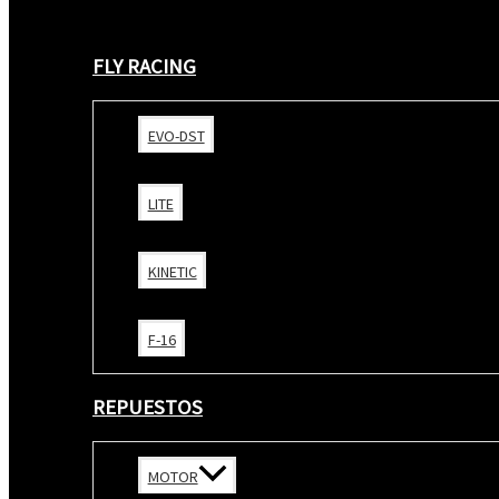
FLY RACING
EVO-DST
LITE
KINETIC
F-16
REPUESTOS
MOTOR