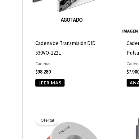
AGOTADO
Cadena de Transmisión DID
Caden
530VO-122L
Pulsa
Cadenas
Cadena
$
98.280
$
7.90
LEER MÁS
AÑA
El
El
precio
precio
¡Oferta!
original
actual
era:
es:
$10.890.
$5.445.