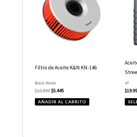
Aceit
Filtro de Aceite K&N KN-146
Stree
Black Week
4T
$
10.890
$
5.445
$
19.9
AÑADIR AL CARRITO
SEL