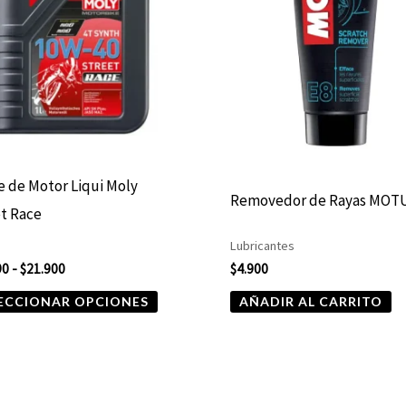
hasta
múltiples
$21.900
variantes.
Las
opciones
se
pueden
elegir
e de Motor Liqui Moly
Removedor de Rayas MOTU
en
t Race
la
Lubricantes
página
90
-
$
21.900
$
4.900
de
ECCIONAR OPCIONES
AÑADIR AL CARRITO
producto