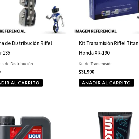
a de Distribución Riffel
Kit Transmisión Riffel Tita
r 135
Honda XR-190
s de Distribución
Kit de Transmisión
0
$
31.900
DIR AL CARRITO
AÑADIR AL CARRITO
Rango
Este
de
producto
precios:
desde
tiene
$19.990