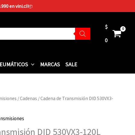
90 en vini.cl!
📦
$
0
EUMÁTICOS
MARCAS
SALE
misiones
/
Cadenas
/ Cadena de Transmisión DID 530VX3-
ansmisiones
ansmisión DID 530VX3-120L