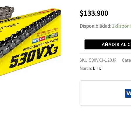
530VX3-
120L
$
133.900
cantidad
Disponibilidad:
1 dispon
AÑADIR AL 
SKU:
530VX3-120JP
Cate
Marca:
D.I.D