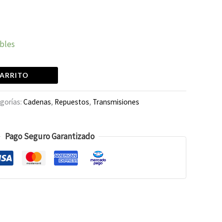
ibles
CARRITO
gorías:
Cadenas
,
Repuestos
,
Transmisiones
Pago Seguro Garantizado