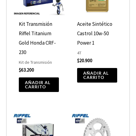
Kit Transmisión
Aceite Sintético
Riffel Titanium
Castrol 10w-50
Gold Honda CRF-
Power 1
230
4T
$
20.900
Kit de Transmisión
$
63.200
AÑADIR AL
CARRITO
AÑADIR AL
CARRITO