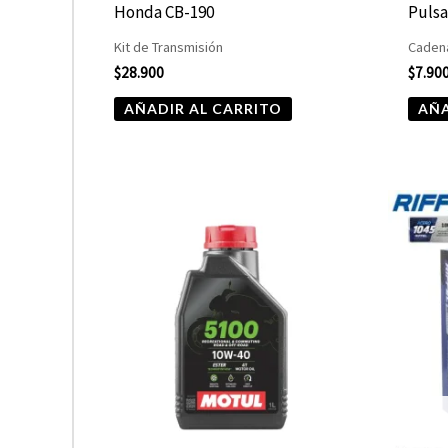
Honda CB-190
Pulsa
Kit de Transmisión
Cadena
$
28.900
$
7.90
AÑADIR AL CARRITO
AÑA
Rango
Este
de
producto
precios:
desde
tiene
$10.680
hasta
múltiples
$13.900
variantes.
Las
opciones
se