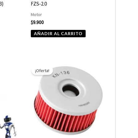
3)
FZS-2.0
Motor
$
9.900
AÑADIR AL CARRITO
El
El
precio
precio
¡Oferta!
original
actual
era:
es:
$7.590.
$3.795.