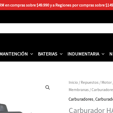
 RM en compras sobre $49.990 y a Regiones por compras sobre $149.9
MANTENCIÓN
BATERIAS
INDUMENTARIA
N
Carburador
Inicio
/
Repuestos
/
Motor
HAYPO
Membranas
/
Carburadore
Honda
Carburadores
,
Carburad
CA-
Carburador H