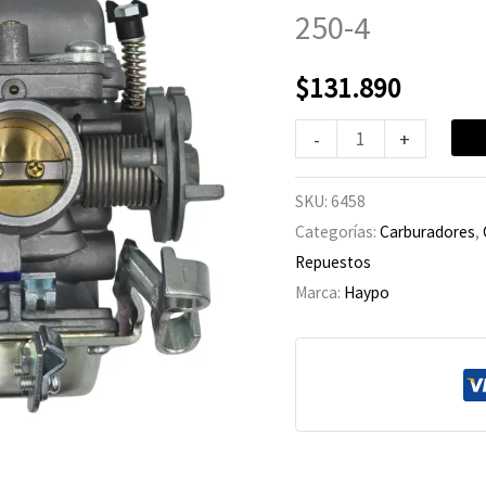
250/
250-4
Lifan
LF-
$
131.890
250-
4
-
+
cantidad
SKU:
6458
Categorías:
Carburadores
,
Repuestos
Marca:
Haypo