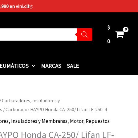
90 en vini.cl!
📦
$
0
EUMÁTICOS
MARCAS
SALE
/
Carburadores, Insuladores y
s
/ Carburador HAYPO Honda CA-250/ Lifan LF-250-4
ores, Insuladores y Membranas
,
Motor
,
Repuestos
AYPO Honda CA-250/ Lifan LF-