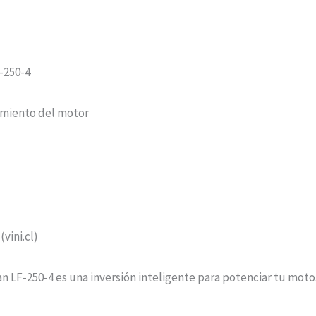
F-250-4
imiento del motor
(vini.cl)
F-250-4 es una inversión inteligente para potenciar tu moto. ¡