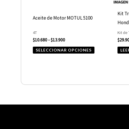
pueden
elegir
Kit T
Aceite de Motor MOTUL 5100
en
Hond
la
4T
Kit de
página
$
10.680
-
$
13.900
$
29.9
de
SELECCIONAR OPCIONES
LEE
producto