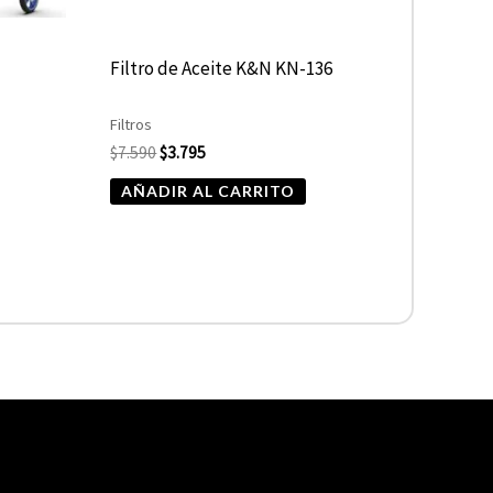
-
Filtro de Aceite K&N KN-136
Filtros
$
7.590
$
3.795
AÑADIR AL CARRITO