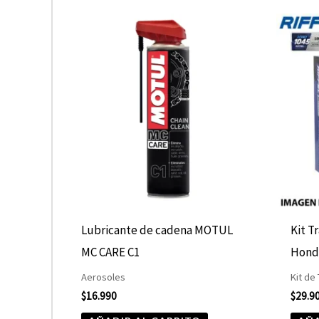
Lubricante de cadena MOTUL
Kit T
MC CARE C1
Hond
Aerosoles
Kit de
$
16.990
$
29.9