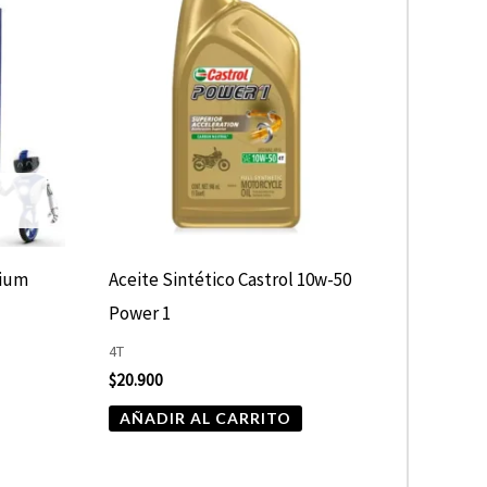
nium
Aceite Sintético Castrol 10w-50
Power 1
4T
$
20.900
AÑADIR AL CARRITO