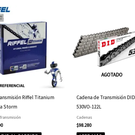
AGOTADO
ransmisión Riffel Titanium
Cadena de Transmisión DI
a Storm
530VO-122L
 Transmisión
Cadenas
00
$
98.280