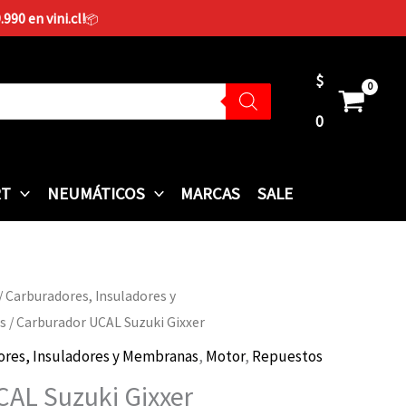
90 en vini.cl!
📦
$
0
RT
NEUMÁTICOS
MARCAS
SALE
/
Carburadores, Insuladores y
s
/ Carburador UCAL Suzuki Gixxer
ores, Insuladores y Membranas
,
Motor
,
Repuestos
AL Suzuki Gixxer