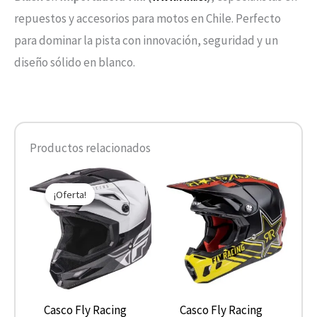
repuestos y accesorios para motos en Chile. Perfecto
para dominar la pista con innovación, seguridad y un
diseño sólido en blanco.
Productos relacionados
El
El
Este
Este
precio
precio
¡Oferta!
producto
product
original
actual
era:
es:
tiene
tiene
$149.900.
$105.000.
múltiples
múltiple
variantes.
variantes
Las
Las
opciones
opcione
Casco Fly Racing
Casco Fly Racing