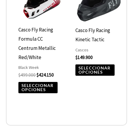
múltiples
múltiple
variantes.
variantes
Las
Las
opciones
opcione
Casco Fly Racing
Casco Fly Racing
se
se
Formula CC
Kinetic Tactic
pueden
pueden
Centrum Metallic
Cascos
elegir
elegir
Red/White
$
149.900
en
en
Black Week
SELECCIONAR
OPCIONES
$
499.000
$
424.150
la
la
página
página
SELECCIONAR
OPCIONES
de
de
producto
product