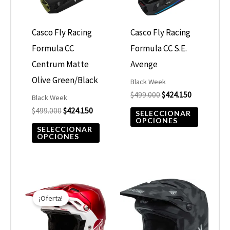
variantes.
variantes
Las
Las
opciones
opcione
Casco Fly Racing
Casco Fly Racing
se
se
Formula CC
Formula CC S.E.
pueden
pueden
Centrum Matte
Avenge
elegir
elegir
Olive Green/Black
Black Week
$
499.000
$
424.150
en
en
Black Week
$
499.000
$
424.150
la
la
SELECCIONAR
OPCIONES
página
página
SELECCIONAR
OPCIONES
de
de
producto
product
El
El
Este
Este
precio
precio
¡Oferta!
producto
product
original
actual
era:
es:
tiene
tiene
$499.000.
$424.150.