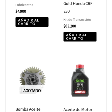
Gold Honda CRF-
Lubricantes
230
$
4.900
Kit de Transmisión
AÑADIR AL
CARRITO
$
63.200
AÑADIR AL
CARRITO
Rango
Este
de
product
precios:
desde
tiene
$10.680
hasta
múltiple
$13.900
AGOTADO
variantes
Las
opcione
Bomba Aceite
Aceite de Motor