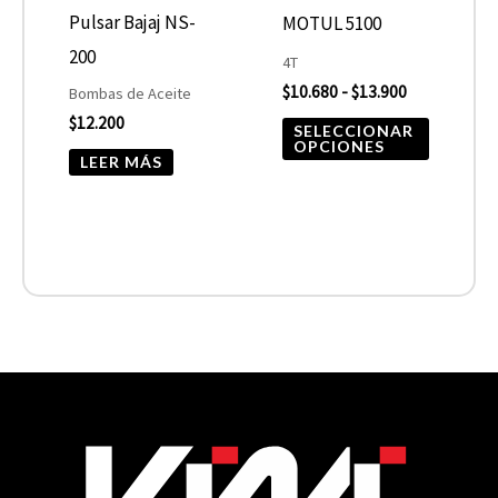
se
Pulsar Bajaj NS-
MOTUL 5100
pueden
200
4T
elegir
$
10.680
-
$
13.900
Bombas de Aceite
$
12.200
en
SELECCIONAR
OPCIONES
la
LEER MÁS
página
de
product