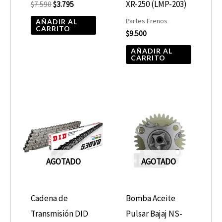
XR-250 (LMP-203)
$
7.590
$
3.795
Partes Frenos
AÑADIR AL
CARRITO
$
9.500
AÑADIR AL
CARRITO
AGOTADO
AGOTADO
Cadena de
Bomba Aceite
Transmisión DID
Pulsar Bajaj NS-