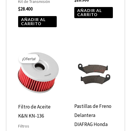
Kit de Transmisión
$
28.400
AÑADIR AL
CARRITO
AÑADIR AL
CARRITO
El
El
precio
precio
¡Oferta!
original
actual
era:
es:
$7.590.
$3.795.
Pastillas de Freno
Filtro de Aceite
Delantera
K&N KN-136
DIAFRAG Honda
Filtros