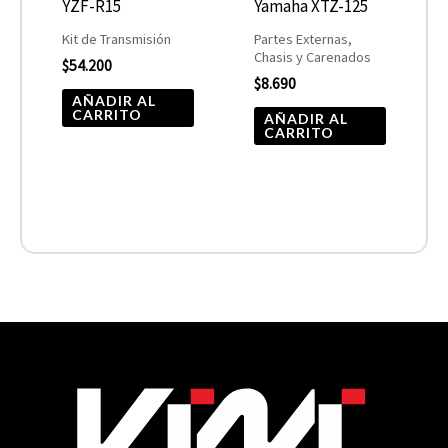
YZF-R15
Yamaha XTZ-125
Kit de Transmisión
Partes Externas,
Chasis y Carenados
$
54.200
$
8.690
AÑADIR AL
CARRITO
AÑADIR AL
CARRITO