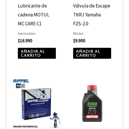
Lubricante de
Válvula de Escape
cadena MOTUL
TKRJ Yamaha
MC CARE C1
FZS-2.0
Aerosoles
Motor
$
16.990
$
9.900
AÑADIR AL
AÑADIR AL
CARRITO
CARRITO
Rango
Este
de
product
precios:
desde
tiene
$10.680
hasta
múltiple
$13.900
variantes
Las