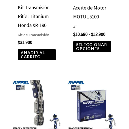
opcione
Kit Transmisión
Aceite de Motor
se
Riffel Titanium
MOTUL 5100
pueden
Honda XR-190
4T
elegir
$
10.680
-
$
13.900
Kit de Transmisión
$
31.900
en
SELECCIONAR
OPCIONES
la
AÑADIR AL
CARRITO
página
de
product