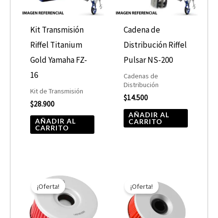
Kit Transmisión
Cadena de
Riffel Titanium
Distribución Riffel
Gold Yamaha FZ-
Pulsar NS-200
16
Cadenas de
Distribución
Kit de Transmisión
$
14.500
$
28.900
AÑADIR AL
AÑADIR AL
CARRITO
CARRITO
El
El
El
El
precio
precio
precio
precio
¡Oferta!
¡Oferta!
original
actual
original
actual
era:
es:
era:
es:
$7.590.
$3.795.
$10.890.
$5.445.