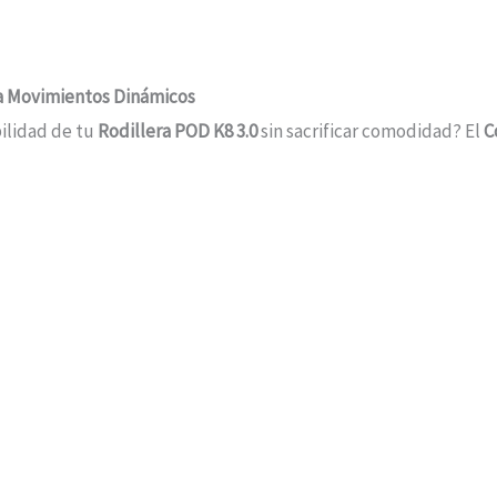
ra Movimientos Dinámicos
bilidad de tu
Rodillera POD K8 3.0
sin sacrificar comodidad? El
C
rdón ofrece sujeción personalizable, adaptándose a la anatomí
ás, su elasticidad inteligente evita restricciones en tu rango
alta recuperación que mantiene la presión óptima sin sobreapre
os que se integran con los puntos de sujeción de la rodillera K
agilidad en movimientos rápidos o cambios de dirección.