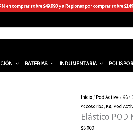
Elástico
 RM en compras sobre $49.990 y a Regiones por compras sobre $149.9
POD
K8
3.0
cantidad
CIÓN
BATERIAS
INDUMENTARIA
POLISPO
Inicio
/
Pod Active
/
K8
/ 
Accesorios
,
K8
,
Pod Acti
Elástico POD 
$
8.000