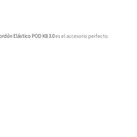
ordón Elástico POD K8 3.0
es el accesorio perfecto.
a de tu rodilla durante actividades intensas como
$
8.000
SELECCIONAR OPCIONES
 de movimiento.
tar.
8 3.0.