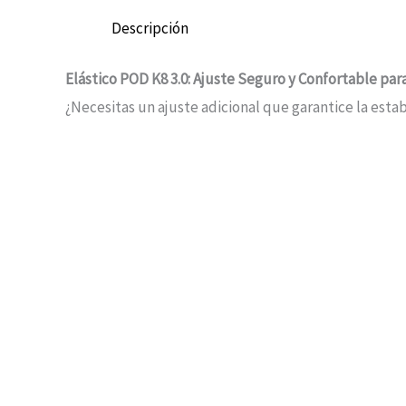
Descripción
Elástico POD K8 3.0: Ajuste Seguro y Confortable pa
¿Necesitas un ajuste adicional que garantice la esta
Diseñado específicamente para este modelo, este co
Elástico POD K8 3.0
motocross, ciclismo o deportes de alto impacto. Adem
Diseño Ergonómico y Funcional
Elasticidad Controlada:
Material elástico de 
Sistema de Anclaje Rápido:
Enganches reforzad
Perfil Bajo:
No añade volumen, preservando la 