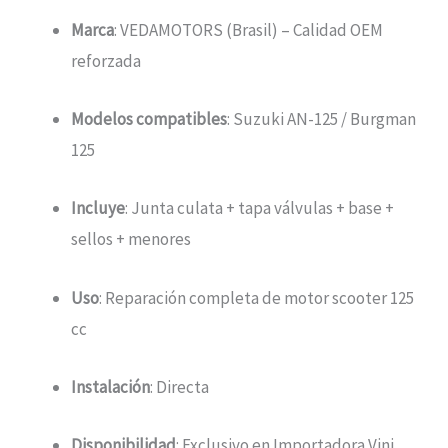
Marca
: VEDAMOTORS (Brasil) – Calidad OEM
reforzada
Modelos compatibles
: Suzuki AN-125 / Burgman
125
Incluye
: Junta culata + tapa válvulas + base +
sellos + menores
Uso
: Reparación completa de motor scooter 125
cc
Instalación
: Directa
Disponibilidad
: Exclusivo en Importadora Vini