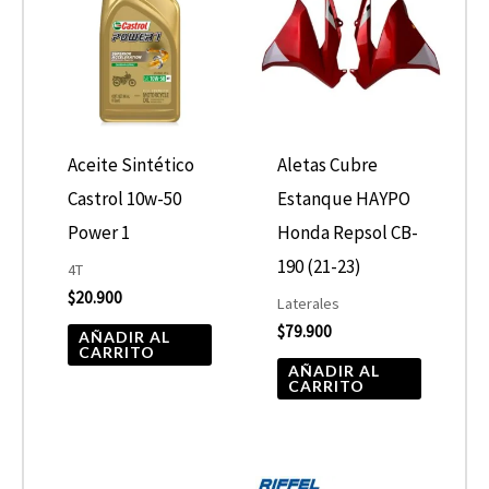
Aceite Sintético
Aletas Cubre
Castrol 10w-50
Estanque HAYPO
Power 1
Honda Repsol CB-
190 (21-23)
4T
$
20.900
Laterales
$
79.900
AÑADIR AL
CARRITO
AÑADIR AL
CARRITO
El
El