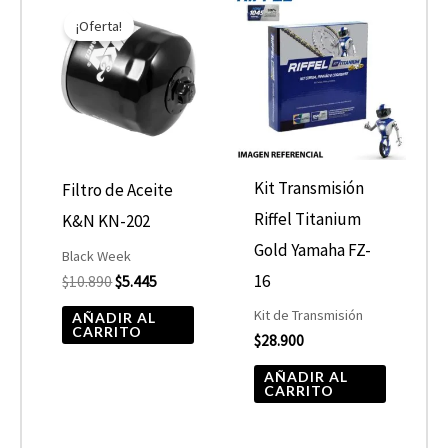
precio
precio
¡Oferta!
original
actual
era:
es:
$10.890.
$5.445.
Kit Transmisión
Filtro de Aceite
Riffel Titanium
K&N KN-202
Gold Yamaha FZ-
Black Week
16
$
10.890
$
5.445
Kit de Transmisión
AÑADIR AL
CARRITO
$
28.900
AÑADIR AL
CARRITO