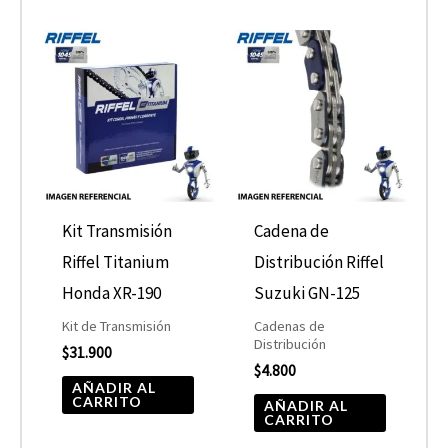
product
Kit Transmisión
Cadena de
Riffel Titanium
Distribución Riffel
Honda XR-190
Suzuki GN-125
Kit de Transmisión
Cadenas de
Distribución
$
31.900
$
4.800
AÑADIR AL
CARRITO
AÑADIR AL
CARRITO