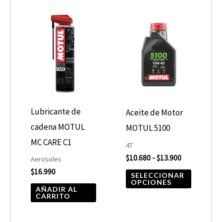
Rango
Este
de
product
precios:
desde
tiene
$10.680
hasta
múltiple
$13.900
variantes
Las
opcione
Lubricante de
Aceite de Motor
se
cadena MOTUL
MOTUL 5100
pueden
MC CARE C1
4T
elegir
$
10.680
-
$
13.900
Aerosoles
$
16.990
en
SELECCIONAR
OPCIONES
la
AÑADIR AL
CARRITO
página
de