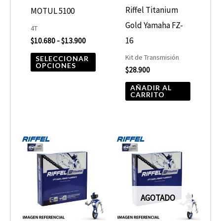
se
Riffel Titanium
MOTUL 5100
pueden
Gold Yamaha FZ-
4T
elegir
16
$
10.680
-
$
13.900
en
Kit de Transmisión
SELECCIONAR
OPCIONES
$
28.900
la
página
AÑADIR AL
CARRITO
de
producto
AGOTADO