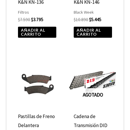
K&N KN-136
K&N KN-146
Filtros
Black Week
$
7.590
$
3.795
$
10.890
$
5.445
AÑADIR AL
AÑADIR AL
CARRITO
CARRITO
AGOTADO
Pastillas de Freno
Cadena de
Delantera
Transmisión DID