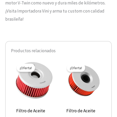
motor V-Twin como nuevo y dura miles de kilómetros.
¡Visita Importadora Vini y arma tu custom con calidad
brasileña!
Productos relacionados
El
El
El
El
precio
precio
precio
precio
¡Oferta!
¡Oferta!
original
actual
original
actual
era:
es:
era:
es:
$7.590.
$3.795.
$10.890.
$5.445.
Filtro de Aceite
Filtro de Aceite