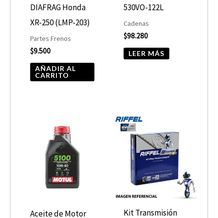
DIAFRAG Honda
530VO-122L
XR-250 (LMP-203)
Cadenas
$
98.280
Partes Frenos
$
9.500
LEER MÁS
AÑADIR AL
CARRITO
Rango
Este
de
producto
precios:
desde
tiene
$10.680
hasta
múltiples
$13.900
variantes.
Las
opciones
Kit Transmisión
Aceite de Motor