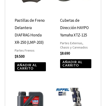
Pastillas de Freno
Cubetas de
Delantera
Dirección HAYPO
DIAFRAG Honda
Yamaha XTZ-125
XR-250 (LMP-203)
Partes Externas,
Chasis y Carenados
Partes Frenos
$
8.690
$
9.500
AÑADIR AL
AÑADIR AL
CARRITO
CARRITO
Rango
Este
de
producto
precios:
desde
tiene