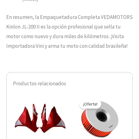
En resumen, la Empaquetadura Completa VEDAMOTORS
Kinlon JL-200 II es la opción profesional que sella tu
motor como nuevo y dura miles de kilómetros. ¡Visita
Importadora Vini y arma tu moto con calidad brasileña!
Productos relacionados
El
El
precio
precio
¡Oferta!
original
actual
era:
es:
$10.890.
$5.445.