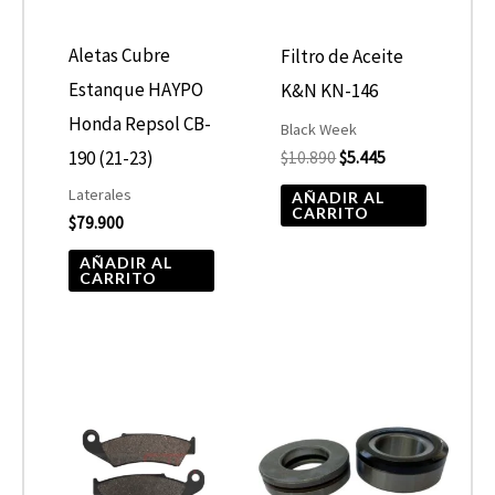
Aletas Cubre
Filtro de Aceite
Estanque HAYPO
K&N KN-146
Honda Repsol CB-
Black Week
190 (21-23)
$
10.890
$
5.445
Laterales
AÑADIR AL
CARRITO
$
79.900
AÑADIR AL
CARRITO