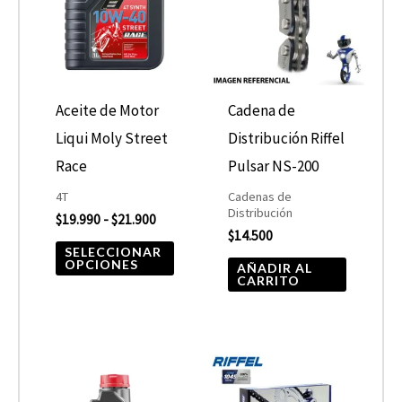
$19.990
hasta
múltiples
$21.900
variantes.
Las
opciones
Aceite de Motor
Cadena de
se
Liqui Moly Street
Distribución Riffel
pueden
Race
Pulsar NS-200
elegir
4T
Cadenas de
Distribución
$
19.990
-
$
21.900
en
$
14.500
la
SELECCIONAR
OPCIONES
AÑADIR AL
página
CARRITO
de
producto
Rango
Este
de
producto
precios: