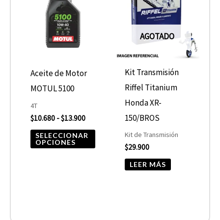
desde
tiene
$10.680
hasta
múltiples
$13.900
AGOTADO
variantes.
Las
opciones
Kit Transmisión
Aceite de Motor
se
Riffel Titanium
MOTUL 5100
pueden
Honda XR-
4T
elegir
150/BROS
$
10.680
-
$
13.900
en
Kit de Transmisión
SELECCIONAR
OPCIONES
$
29.900
la
página
LEER MÁS
de
producto