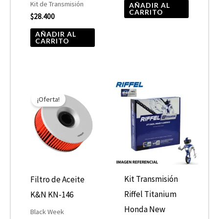
Kit de Transmisión
AÑADIR AL
CARRITO
$
28.400
AÑADIR AL
CARRITO
El
El
precio
precio
¡Oferta!
original
actual
era:
es:
$10.890.
$5.445.
Kit Transmisión
Filtro de Aceite
Riffel Titanium
K&N KN-146
Honda New
Black Week