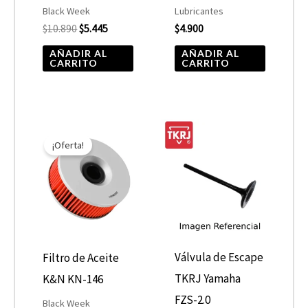
Black Week
Lubricantes
$
10.890
$
5.445
$
4.900
AÑADIR AL
AÑADIR AL
CARRITO
CARRITO
El
El
precio
precio
¡Oferta!
original
actual
era:
es:
$10.890.
$5.445.
Válvula de Escape
Filtro de Aceite
TKRJ Yamaha
K&N KN-146
FZS-2.0
Black Week