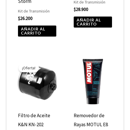
Storm
Kit de Transmisión
$
28.900
Kit de Transmisión
$
26.200
AÑADIR AL
CARRITO
AÑADIR AL
CARRITO
El
El
precio
precio
¡Oferta!
original
actual
era:
es:
$10.890.
$5.445.
Filtro de Aceite
Removedor de
K&N KN-202
Rayas MOTUL E8