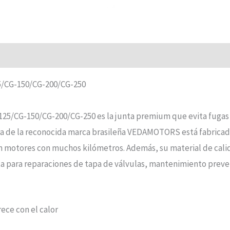
/CG-150/CG-200/CG-250
CG-150/CG-200/CG-250 es la junta premium que evita fugas de
 de la reconocida marca brasileña VEDAMOTORS está fabricada c
 motores con muchos kilómetros. Además, su material de calid
cta para reparaciones de tapa de válvulas, mantenimiento prev
ece con el calor