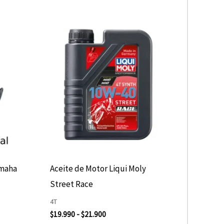
Rango
Este
de
producto
precios:
desde
tiene
$19.990
hasta
múltiples
$21.900
variantes.
Las
opciones
se
pueden
elegir
amaha
Aceite de Motor Liqui Moly
en
Street Race
la
4T
página
$
19.990
-
$
21.900