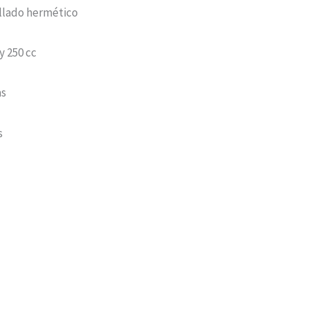
ellado hermético
y 250 cc
as
s