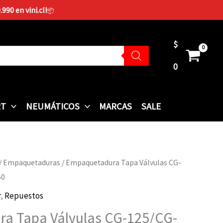
90 en vini.cl!
📦
$
0
RT
NEUMÁTICOS
MARCAS
SALE
/
Empaquetaduras
/ Empaquetadura Tapa Válvulas CG-
50
r
,
Repuestos
a Tapa Válvulas CG-125/CG-