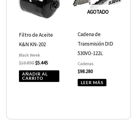
AGOTADO
Cadena de
Filtro de Aceite
Transmisión DID
K&N KN-202
530VO-122L
Black Week
$
10.890
$
5.445
Cadenas
$
98.280
AÑADIR AL
CARRITO
LEER MÁS