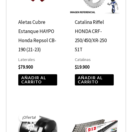
Aletas Cubre
Catalina Riffel
Estanque HAYPO
HONDA CRF-
Honda Repsol CB-
250/450/XR-250
190 (21-23)
51T
Laterales
Catalinas
$
79.900
$
19.900
AÑADIR AL
AÑADIR AL
CARRITO
CARRITO
El
El
precio
precio
¡Oferta!
original
actual
era:
es:
$10.890.
$5.445.