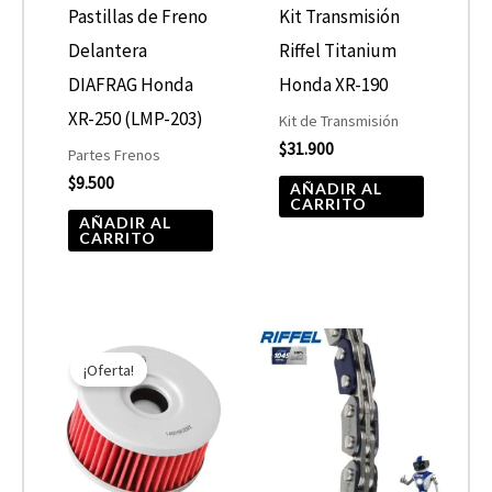
Pastillas de Freno
Kit Transmisión
Delantera
Riffel Titanium
DIAFRAG Honda
Honda XR-190
XR-250 (LMP-203)
Kit de Transmisión
$
31.900
Partes Frenos
$
9.500
AÑADIR AL
CARRITO
AÑADIR AL
CARRITO
El
El
precio
precio
¡Oferta!
original
actual
era:
es:
$7.590.
$3.795.