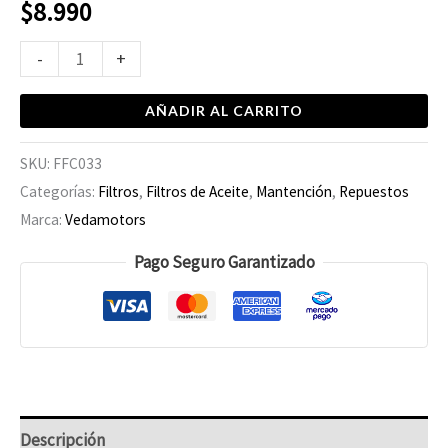
$
8.990
-
+
AÑADIR AL CARRITO
SKU:
FFC033
Categorías:
Filtros
,
Filtros de Aceite
,
Mantención
,
Repuestos
Marca:
Vedamotors
Pago Seguro Garantizado
Descripción