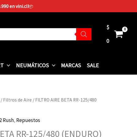
90 en vini.cl!
📦
$
0
RT
NEUMÁTICOS
MARCAS
SALE
/
Filtros de Aire
/ FILTRO AIRE BETA RR-125/480
2 Rush
,
Repuestos
BETA RR-125/480 (ENDURO)