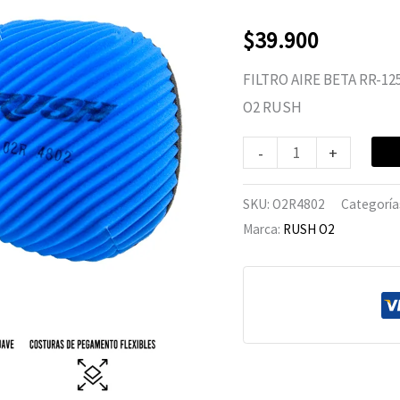
125/480
(ENDURO)
$
39.900
cantidad
FILTRO AIRE BETA RR-1
O2 RUSH
-
+
SKU:
O2R4802
Categoría
Marca:
RUSH O2