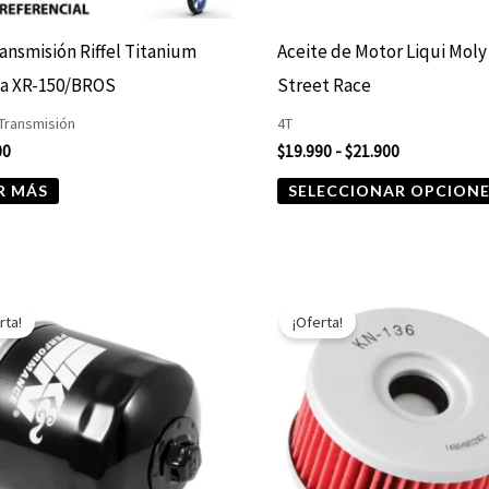
ransmisión Riffel Titanium
Aceite de Motor Liqui Moly
a XR-150/BROS
Street Race
 Transmisión
4T
00
$
19.990
-
$
21.900
R MÁS
SELECCIONAR OPCION
El
El
El
El
precio
precio
precio
precio
rta!
¡Oferta!
original
actual
original
actual
era:
es:
era:
es:
$10.890.
$5.445.
$7.590.
$3.795.