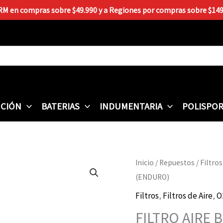
 RM en compras sobre $49.990 y a Regiones por compras sobre $149.9
CIÓN
BATERIAS
INDUMENTARIA
POLISPO
FILTRO
Inicio
/
Repuestos
/
Filtros
AIRE
(ENDURO)
BETA
Filtros
,
Filtros de Aire
,
O
RR-
FILTRO AIRE 