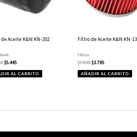
o de Aceite K&N KN-202
Filtro de Aceite K&N KN-1
 Week
Filtros
90
$
5.445
$
7.590
$
3.795
DIR AL CARRITO
AÑADIR AL CARRITO