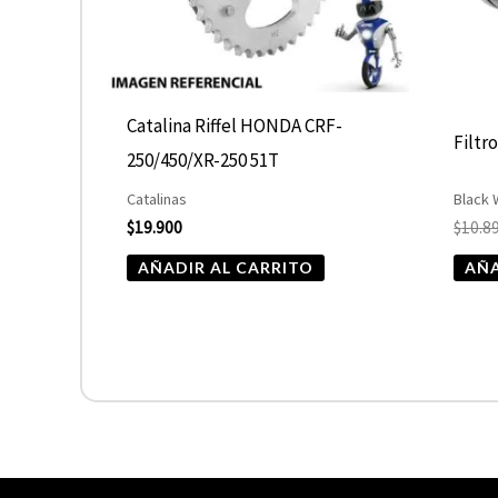
Catalina Riffel HONDA CRF-
Filtr
250/450/XR-250 51T
Catalinas
Black
$
19.900
$
10.8
AÑADIR AL CARRITO
AÑA