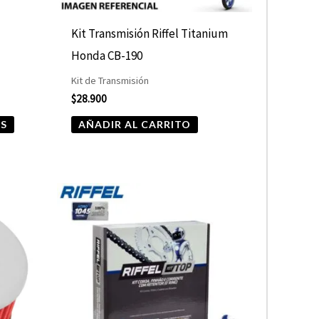
pueden
elegir
Kit Transmisión Riffel Titanium
en
Honda CB-190
la
Kit de Transmisión
página
$
28.900
de
ES
AÑADIR AL CARRITO
producto