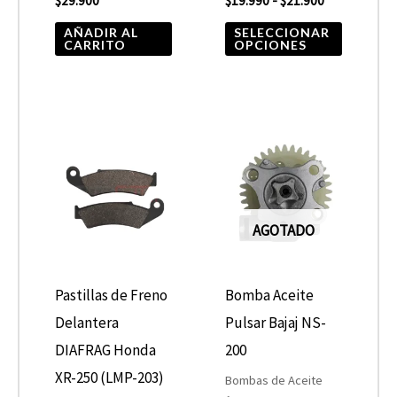
$
29.900
$
19.990
-
$
21.900
en
la
AÑADIR AL
SELECCIONAR
CARRITO
OPCIONES
página
de
product
AGOTADO
Pastillas de Freno
Bomba Aceite
Delantera
Pulsar Bajaj NS-
DIAFRAG Honda
200
XR-250 (LMP-203)
Bombas de Aceite