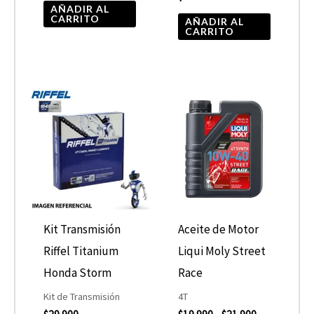
AÑADIR AL
CARRITO
AÑADIR AL
CARRITO
Rango
Este
de
product
precios:
desde
tiene
$19.990
hasta
múltiple
$21.900
variantes
Las
opcione
Kit Transmisión
Aceite de Motor
se
Riffel Titanium
Liqui Moly Street
pueden
Honda Storm
Race
elegir
Kit de Transmisión
4T