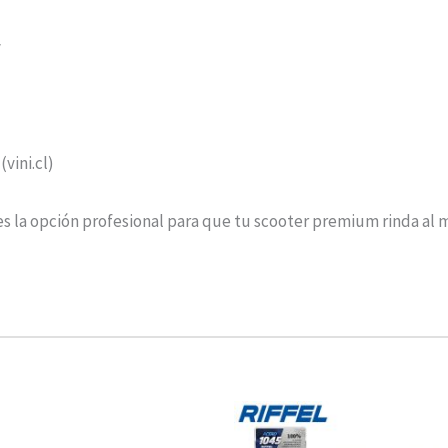
y
(vini.cl)
s la opción profesional para que tu scooter premium rinda al má