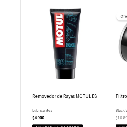
¡Ofe
Removedor de Rayas MOTUL E8
Filtr
Lubricantes
Black
$
4.900
$
10.8