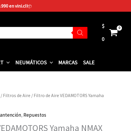
90 en vini.cl!
📦
$
0
RT
NEUMÁTICOS
MARCAS
SALE
/
Filtros de Aire
/ Filtro de Aire VEDAMOTORS Yamaha
antención
,
Repuestos
re VEDAMOTORS Yamaha NMAX