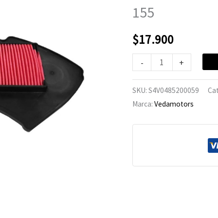
Yamaha
155
NMAX
155
$
17.900
cantidad
-
+
SKU:
S4V0485200059
Ca
Marca:
Vedamotors