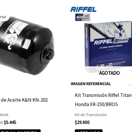
El
El
precio
precio
rta!
original
actual
era:
es:
$10.890.
$5.445.
AGOTADO
Kit Transmisión Riffel Tita
o de Aceite K&N KN-202
Honda XR-150/BROS
 Week
Kit de Transmisión
90
$
5.445
$
29.900