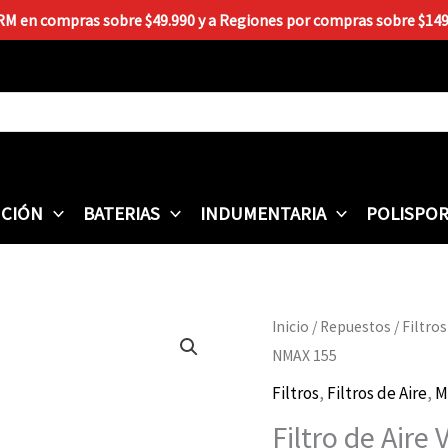
 RM en compras sobre $49.990 y a Regiones por compras sobre $149.9
CIÓN
BATERIAS
INDUMENTARIA
POLISPO
Filtro
Inicio
/
Repuestos
/
Filtros
de
NMAX 155
Aire
Filtros
,
Filtros de Aire
,
M
VEDAMOTORS
Filtro de Ai