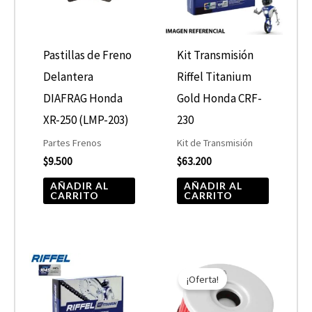
Pastillas de Freno
Kit Transmisión
Delantera
Riffel Titanium
DIAFRAG Honda
Gold Honda CRF-
XR-250 (LMP-203)
230
Partes Frenos
Kit de Transmisión
$
9.500
$
63.200
AÑADIR AL
AÑADIR AL
CARRITO
CARRITO
El
El
precio
precio
¡Oferta!
original
actual
era:
es:
$7.590.
$3.795.