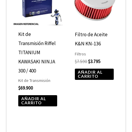
Kit de
Filtro de Aceite
Transmisión Riffel
K&N KN-136
TITANIUM
Filtros
KAWASAKI NINJA
$
7.590
$
3.795
300 / 400
AÑADIR AL
CARRITO
Kit de Transmisión
$
69.900
AÑADIR AL
CARRITO