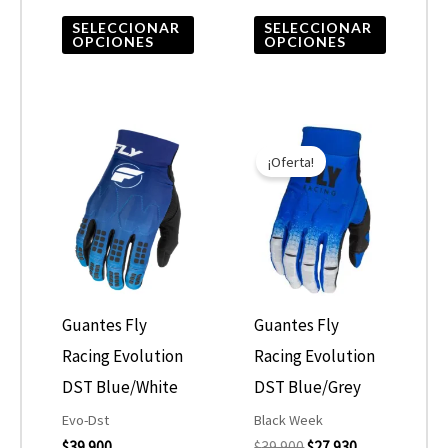
la
la
SELECCIONAR
SELECCIONAR
OPCIONES
OPCIONES
página
página
de
de
producto
product
El
El
Este
Este
precio
precio
¡Oferta!
producto
product
original
actual
era:
es:
tiene
tiene
$39.900.
$27.930.
múltiples
múltiple
variantes.
variantes
Las
Las
opciones
opcione
Guantes Fly
Guantes Fly
se
se
Racing Evolution
Racing Evolution
pueden
pueden
DST Blue/White
DST Blue/Grey
elegir
elegir
Evo-Dst
Black Week
$
39.900
$
39.900
$
27.930