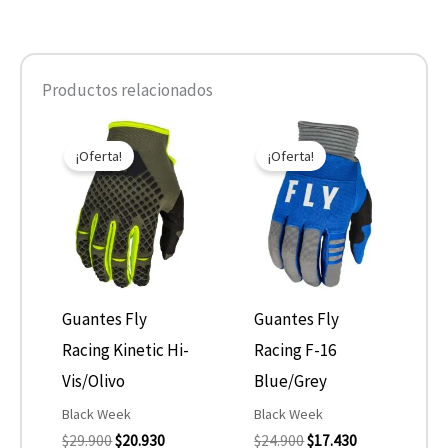
Productos relacionados
El
El
El
El
Este
Este
precio
precio
precio
precio
¡Oferta!
¡Oferta!
producto
product
original
actual
original
actual
era:
es:
era:
es:
tiene
tiene
$29.900.
$20.930.
$24.900.
$17.430.
múltiples
múltiple
variantes.
variantes
Las
Las
opciones
opcione
Guantes Fly
Guantes Fly
se
se
Racing Kinetic Hi-
Racing F-16
pueden
pueden
Vis/Olivo
Blue/Grey
elegir
elegir
Black Week
Black Week
$
29.900
$
20.930
$
24.900
$
17.430
en
en