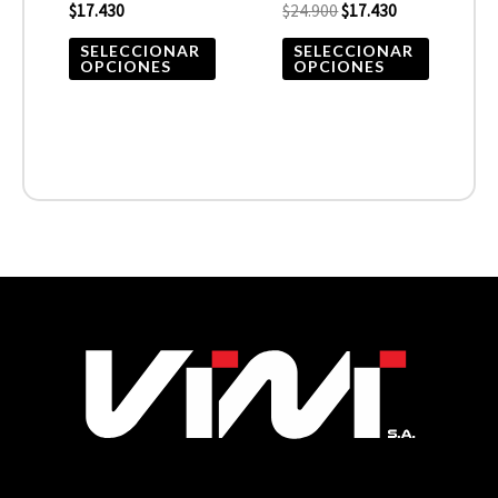
$
17.430
$
24.900
$
17.430
en
en
la
la
SELECCIONAR
SELECCIONAR
OPCIONES
OPCIONES
página
página
de
de
producto
product