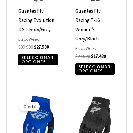
Las
Las
opciones
opcione
Guantes Fly
Guantes Fly
se
se
Racing Evolution
Racing F-16
pueden
pueden
DST Ivory/Grey
Women’s
elegir
elegir
Grey/Black
Black Week
$
39.900
$
27.930
en
en
Black Week
$
24.900
$
17.430
la
la
SELECCIONAR
OPCIONES
página
página
SELECCIONAR
OPCIONES
de
de
producto
product
El
El
Este
Este
precio
precio
¡Oferta!
producto
product
original
actual
era:
es:
tiene
tiene
$24.900.
$17.430.
múltiples
múltiple