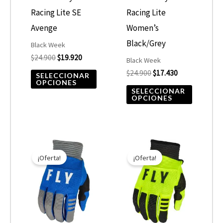
se
se
Racing Lite SE
Racing Lite
pueden
pueden
Avenge
Women’s
elegir
elegir
Black/Grey
Black Week
$
24.900
$
19.920
en
en
Black Week
$
24.900
$
17.430
la
la
SELECCIONAR
OPCIONES
página
página
SELECCIONAR
OPCIONES
de
de
producto
product
El
El
Este
Este
precio
precio
¡Oferta!
¡Oferta!
producto
product
original
actual
era:
es:
tiene
tiene
$24.900.
$17.430.
múltiples
múltiple
variantes.
variantes
Las
Las