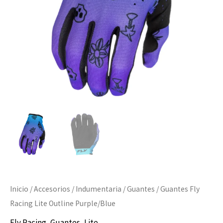
cantidad
Inicio
/
Accesorios
/
Indumentaria
/
Guantes
/ Guantes Fly
Racing Lite Outline Purple/Blue
Fly Racing
,
Guantes
,
Lite