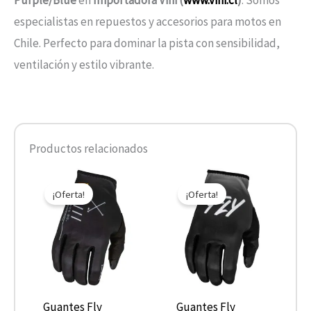
especialistas en repuestos y accesorios para motos en
Chile. Perfecto para dominar la pista con sensibilidad,
ventilación y estilo vibrante.
Productos relacionados
El
El
El
El
Este
Este
precio
precio
precio
precio
¡Oferta!
¡Oferta!
producto
product
original
actual
original
actual
era:
es:
era:
es:
tiene
tiene
$24.900.
$19.920.
$24.900.
$17.430.
múltiples
múltiple
variantes.
variantes
Las
Las
opciones
opcione
Guantes Fly
Guantes Fly