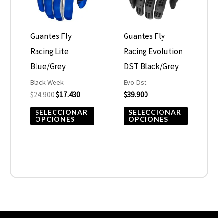
variantes.
variantes
Las
Las
opciones
opcione
Guantes Fly
Guantes Fly
se
se
Racing Lite
Racing Evolution
pueden
pueden
Blue/Grey
DST Black/Grey
elegir
elegir
Black Week
Evo-Dst
$
24.900
$
17.430
$
39.900
en
en
la
la
SELECCIONAR
SELECCIONAR
OPCIONES
OPCIONES
página
página
de
de
producto
product